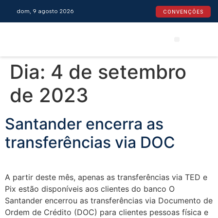
dom, 9 agosto 2026
CONVENÇÕES
Convenções Coletivas
Espaço do Empresário
Calendário de Feriados
Espaço jurídico
Dia:
4 de setembro
de 2023
Santander encerra as
transferências via DOC
A partir deste mês, apenas as transferências via TED e
Pix estão disponíveis aos clientes do banco O
Santander encerrou as transferências via Documento de
Ordem de Crédito (DOC) para clientes pessoas física e