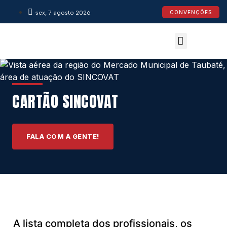
sex, 7 agosto 2026
CONVENÇÕES
Convenções Coletivas
Espaço do Empresário
Calendário de Feriados
Espaço jurídico
CARTÃO SINCOVAT
FALA COM A GENTE!
A lista completa dos profissionais, os