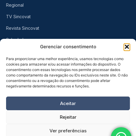
Regional
TV Sincovat
Revista Sincovat
Sala de Imprensa
Gerenciar consentimento
CONTATO
Para proporcionar uma melhor experiência, usamos tecnologias como
cookies para armazenar e/ou acessar informações do dispositivo. O
consentimento com essas tecnologias nos permite processar dados
Rua Visconde do Rio Branco, 461
como comportamento da navegação ou IDs exclusivos neste site. O não
Centro, Taubaté
-
SP
consentimento ou a revogação do consentimento pode afetar
negativamente determinados recursos e funções.
(12) 3632-6570
Aceitar
Rejeitar
Ver preferências