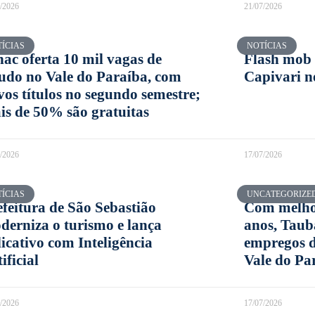
7/2026
21/07/2026
ÍCIAS
NOTÍCIAS
nac oferta 10 mil vagas de
Flash mob 
tudo no Vale do Paraíba, com
Capivari ne
vos títulos no segundo semestre;
is de 50% são gratuitas
7/2026
17/07/2026
ÍCIAS
UNCATEGORIZE
efeitura de São Sebastião
Com melhor
derniza o turismo e lança
anos, Taub
licativo com Inteligência
empregos d
ificial
Vale do Pa
7/2026
17/07/2026