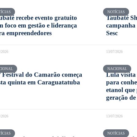
ÍCIAS
NOTÍCIAS
ubaté recebe evento gratuito
Taubaté Sh
m foco em gestão e liderança
campanha 
ra empreendedores
Sesc
7/2026
13/07/2026
CIONAL
NACIONAL
º Festival do Camarão começa
Lula visita
sta quinta em Caraguatatuba
para conhe
etanol que
geração de 
7/2026
13/07/2026
ÍCIAS
NOTÍCIAS