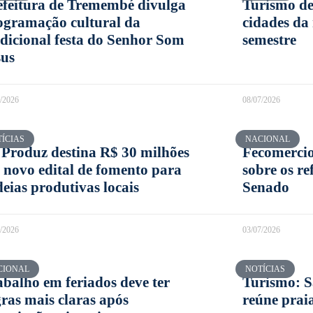
efeitura de Tremembé divulga
Turismo de
ogramação cultural da
cidades da
adicional festa do Senhor Som
semestre
sus
7/2026
08/07/2026
ÍCIAS
NACIONAL
 Produz destina R$ 30 milhões
Fecomercio
 novo edital de fomento para
sobre os r
deias produtivas locais
Senado
7/2026
03/07/2026
CIONAL
NOTÍCIAS
abalho em feriados deve ter
Turismo: S
gras mais claras após
reúne praia