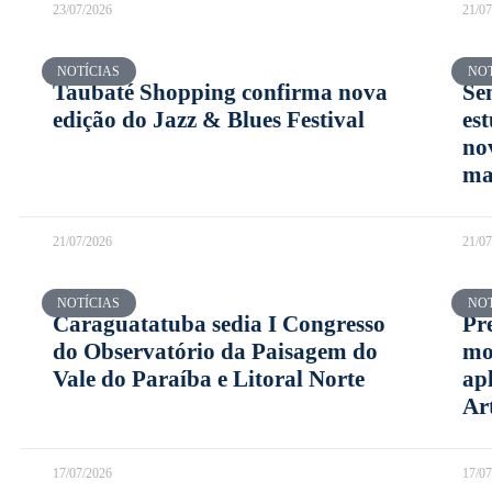
23/07/2026
21/0
NOTÍCIAS
NOT
Taubaté Shopping confirma nova
Se
edição do Jazz & Blues Festival
es
no
ma
21/07/2026
21/0
NOTÍCIAS
NOT
Caraguatatuba sedia I Congresso
Pr
do Observatório da Paisagem do
mo
Vale do Paraíba e Litoral Norte
ap
Art
17/07/2026
17/0