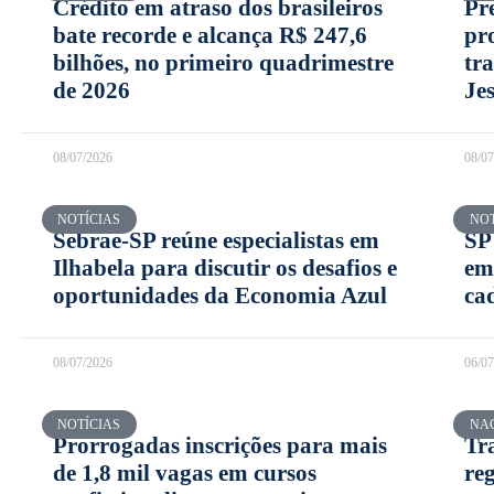
Crédito em atraso dos brasileiros
Pr
bate recorde e alcança R$ 247,6
pr
bilhões, no primeiro quadrimestre
tr
de 2026
Je
08/07/2026
08/0
NOTÍCIAS
NOT
Sebrae-SP reúne especialistas em
SP
Ilhabela para discutir os desafios e
em
oportunidades da Economia Azul
ca
08/07/2026
06/0
NOTÍCIAS
NA
Prorrogadas inscrições para mais
Tr
de 1,8 mil vagas em cursos
re