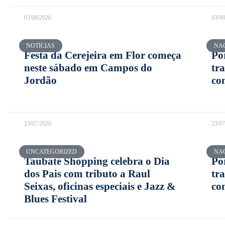
03/08/2026
03/0
NOTÍCIAS
NA
Festa da Cerejeira em Flor começa
Po
neste sábado em Campos do
tr
Jordão
co
23/07/2026
23/0
UNCATEGORIZED
NA
Taubaté Shopping celebra o Dia
Po
dos Pais com tributo a Raul
tr
Seixas, oficinas especiais e Jazz &
co
Blues Festival