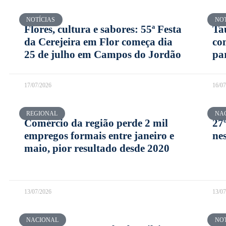
NOTÍCIAS
NOT
Flores, cultura e sabores: 55ª Festa
Ta
da Cerejeira em Flor começa dia
co
25 de julho em Campos do Jordão
pa
17/07/2026
16/0
REGIONAL
NA
Comércio da região perde 2 mil
27
empregos formais entre janeiro e
ne
maio, pior resultado desde 2020
13/07/2026
13/0
NACIONAL
NOT