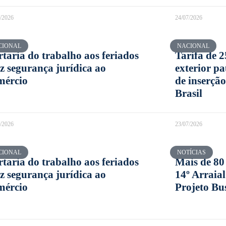
8/2026
24/07/2026
CIONAL
NACIONAL
rtaria do trabalho aos feriados
Tarifa de 
az segurança jurídica ao
exterior pa
mércio
de inserção
Brasil
7/2026
23/07/2026
CIONAL
NOTÍCIAS
rtaria do trabalho aos feriados
Mais de 80
az segurança jurídica ao
14º Arraia
mércio
Projeto Bu