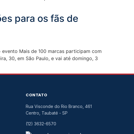
es para os fãs de
no evento Mais de 100 marcas participam com
a, 30, em São Paulo, e vai até domingo, 3
CONTATO
Rua Visconde do Rio Branco, 461
Centro, Taubaté
-
SP
(12) 3632-6570