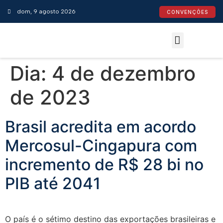
dom, 9 agosto 2026
CONVENÇÕES
Convenções Coletivas
Espaço do Empresário
Calendário de Feriados
Espaço jurídico
Dia:
4 de dezembro
de 2023
Brasil acredita em acordo
Mercosul-Cingapura com
incremento de R$ 28 bi no
PIB até 2041
O país é o sétimo destino das exportações brasileiras e