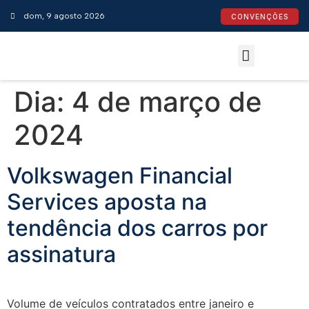
dom, 9 agosto 2026
CONVENÇÕES
Convenções Coletivas
Espaço do Empresário
Calendário de Feriados
Espaço jurídico
Dia:
4 de março de
2024
Volkswagen Financial
Services aposta na
tendência dos carros por
assinatura
Volume de veículos contratados entre janeiro e