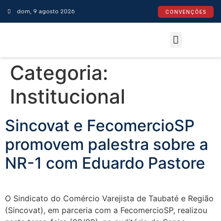
dom, 9 agosto 2026
CONVENÇÕES
Convenções Coletivas
Espaço do Empresário
Calendário de Feriados
Espaço jurídico
Categoria:
Institucional
Sincovat e FecomercioSP
promovem palestra sobre a
NR-1 com Eduardo Pastore
O Sindicato do Comércio Varejista de Taubaté e Região
(Sincovat), em parceria com a FecomercioSP, realizou