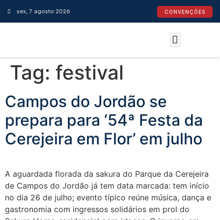
sex, 7 agosto 2026
CONVENÇÕES
Convenções Coletivas
Espaço do Empresário
Calendário de Feriados
Espaço jurídico
Tag:
festival
Campos do Jordão se
prepara para ‘54ª Festa da
Cerejeira em Flor’ em julho
A aguardada florada da sakura do Parque da Cerejeira
de Campos do Jordão já tem data marcada: tem início
no dia 26 de julho; evento típico reúne música, dança e
gastronomia com ingressos solidários em prol do