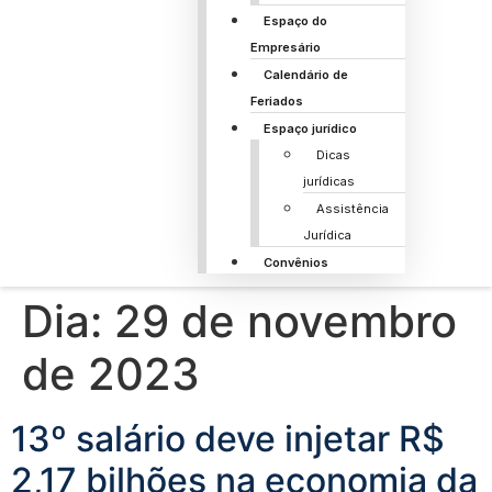
Espaço do
Empresário
Calendário de
Feriados
Espaço jurídico
Dicas
jurídicas
Assistência
Jurídica
Convênios
Dia:
29 de novembro
de 2023
13º salário deve injetar R$
2,17 bilhões na economia da