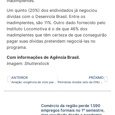
inadimplentes.
Um quinto (20%) dos endividados já negociou
dívidas com o Desenrola Brasil. Entre os
inadimplentes, são 11%. Outro dado fornecido pelo
Instituto Locomotiva é o de que 46% dos
inadimplentes que têm certeza de que conseguirão
pagar suas dívidas pretendem negociá-las no
programa.
Com informações de Agência Brasil.
Imagem: Shutterstock
ANTERIOR
PRÓXIMO
Aviação: exigência de visto para tripulantes pode afetar tráfego para Brasil, alertam entidades
Petrobras recebe selo da ONU por transparência em emissões de metano
Comércio da região perde 1.590
empregos formais no 1º semestre,
pior resultado desde a pandemia