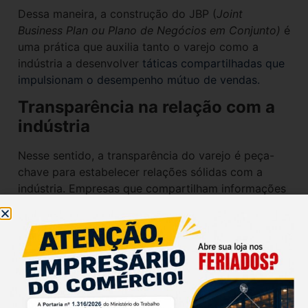
Dessa maneira, a construção do JBP (
Joint
Business Plan ou Plano de Negócios em Conjunto)
é
uma prática que auxilia tanto o varejo como a
indústria a desenvolver
táticas compartilhadas que
impulsionam o desempenho mútuo de vendas.
Transparência na relação com a
indústria
Nesse sentido, a transparência do varejo é peça-
chave para estabelecer relações sólidas com a
indústria. Empresas que compartilham informações
sobre suas práticas e objetivos tornam-se parceiras
mais confiáveis. Além disso, o envio de evidências
de execuções do que foi negociado é fundamental
para sustentar a parceria, além de tornar o
ambiente cada vez mais colaborativo.
O uso de tecnologia é