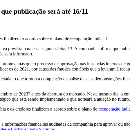
 que publicação será até 16/11
 finalizem o acordo sobre o plano de recuperação judicial
ava prevista para esta segunda-feira, 13. A companhia afirma que publi
da será informado.
ão prontos, mas que o processo de aprovação nas instâncias internas de 
car os de 2021, por causa das fraudes contábeis que a levaram à recupe
tetada, o que tornou a compilação e análise de suas demonstrações fina
ovembro de 2023” antes da abertura do mercado. Neste mesmo dia, a empr
atégico que está sendo implementado e que norteará a atuação no futuro.
ia e os credores finalizem o acordo sobre o plano de
recuperação judic
 a informações financeiras auditadas da companhia para aprovar ou não
les e Carlos Alberto Sicupira
.