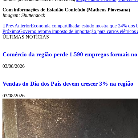
Com informações de Estadão Conteúdo (Matheus Piovesana)
Imagem: Shutterstock
Prev
Anterior
Economia compartilhada: estudo mostra que 24% dos br
Próximo
Governo retoma imposto de importação para carros elétricos a
ÚLTIMAS NOTÍCIAS
Comércio da região perde 1.590 empregos formais no 
03/08/2026
Vendas do Dia dos Pais devem crescer 3% na região
03/08/2026