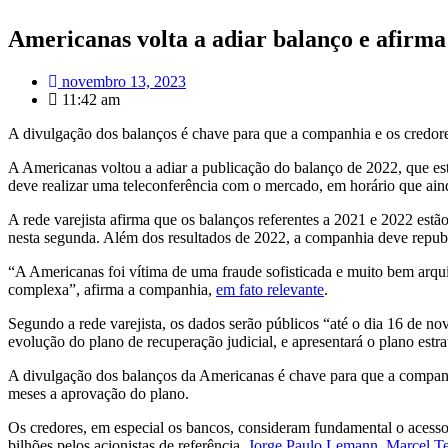
Americanas volta a adiar balanço e afirma
novembro 13, 2023
11:42 am
A divulgação dos balanços é chave para que a companhia e os credores
A Americanas voltou a adiar a publicação do balanço de 2022, que est
deve realizar uma teleconferência com o mercado, em horário que ain
A rede varejista afirma que os balanços referentes a 2021 e 2022 est
nesta segunda. Além dos resultados de 2022, a companhia deve republi
“A Americanas foi vítima de uma fraude sofisticada e muito bem arqui
complexa”, afirma a companhia,
em fato relevante
.
Segundo a rede varejista, os dados serão públicos “até o dia 16 de n
evolução do plano de recuperação judicial, e apresentará o plano estr
A divulgação dos balanços da Americanas é chave para que a companh
meses a aprovação do plano.
Os credores, em especial os bancos, consideram fundamental o acesso
bilhões pelos acionistas de referência,
Jorge Paulo Lemann, Marcel Tel