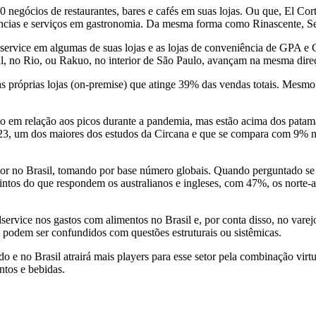
negócios de restaurantes, bares e cafés em suas lojas. Ou que, El Cor
riências e serviços em gastronomia. Da mesma forma como Rinascente, 
odservice em algumas de suas lojas e as lojas de conveniência de GPA e
, no Rio, ou Rakuo, no interior de São Paulo, avançam na mesma dire
nas próprias lojas (on-premise) que atinge 39% das vendas totais. Me
nio em relação aos picos durante a pandemia, mas estão acima dos patam
023, um dos maiores dos estudos da Circana e que se compara com 9%
etor no Brasil, tomando por base número globais. Quando perguntado se 
intos do que respondem os australianos e ingleses, com 47%, os norte
dservice nos gastos com alimentos no Brasil e, por conta disso, no va
podem ser confundidos com questões estruturais ou sistêmicas.
 e no Brasil atrairá mais players para esse setor pela combinação virt
ntos e bebidas.