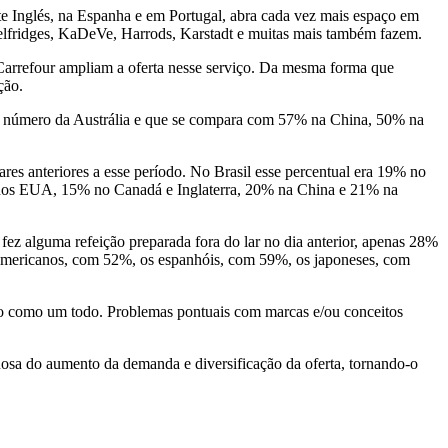
te Inglés, na Espanha e em Portugal, abra cada vez mais espaço em
Selfridges, KaDeVe, Harrods, Karstadt e muitas mais também fazem.
 Carrefour ampliam a oferta nesse serviço. Da mesma forma que
ção.
smo número da Austrália e que se compara com 57% na China, 50% na
ares anteriores a esse período. No Brasil esse percentual era 19% no
 nos EUA, 15% no Canadá e Inglaterra, 20% na China e 21% na
fez alguma refeição preparada fora do lar no dia anterior, apenas 28%
-americanos, com 52%, os espanhóis, com 59%, os japoneses, com
rejo como um todo. Problemas pontuais com marcas e/ou conceitos
uosa do aumento da demanda e diversificação da oferta, tornando-o