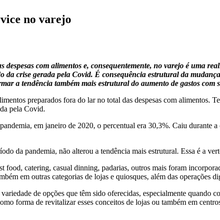
vice no varejo
das despesas com alimentos e, consequentemente, no varejo é uma re
 da crise gerada pela Covid. É consequência estrutural da mudança d
irmar a tendência também mais estrutural do aumento de gastos com s
imentos preparados fora do lar no total das despesas com alimentos. 
ada pela Covid.
pandemia, em janeiro de 2020, o percentual era 30,3%. Caiu durante a 
do da pandemia, não alterou a tendência mais estrutural. Essa é a ver
ast food, catering, casual dinning, padarias, outros mais foram incorpor
bém em outras categorias de lojas e quiosques, além das operações dig
da variedade de opções que têm sido oferecidas, especialmente quando 
o forma de revitalizar esses conceitos de lojas ou também em centros 