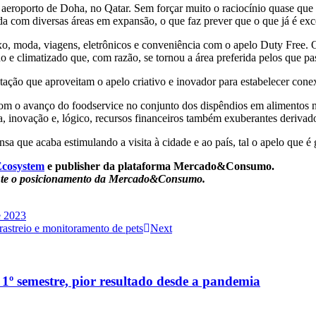
eroporto de Doha, no Qatar. Sem forçar muito o raciocínio quase que
 com diversas áreas em expansão, o que faz prever que o que já é exce
uxo, moda, viagens, eletrônicos e conveniência com o apelo Duty Free
hado e climatizado que, com razão, se tornou a área preferida pelos que
ntação que aproveitam o apelo criativo e inovador para estabelecer con
 com o avanço do foodservice no conjunto dos dispêndios em alimentos 
a, inovação e, lógico, recursos financeiros também exuberantes derivad
nsa que acaba estimulando a visita à cidade e ao país, tal o apelo que 
cosystem
e publisher da plataforma Mercado&Consumo.
amente o posicionamento da Mercado&Consumo.
e 2023
rastreio e monitoramento de pets
Next
1º semestre, pior resultado desde a pandemia