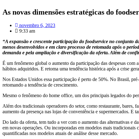
As novas dimensões estratégicas do foodser
novembro 6, 2023
9:33 am
“A expansão e crescente participação do foodservice no conjunto 
menos desenvolvidos e em claro processo de retomada após o período
demanda e pela ampliação e diversificação da oferta. Além de conf
É um fenômeno global o aumento da participação das despesas com al
hábitos adquiridos. E retoma uma tendência histórica após a crise ger
Nos Estados Unidos essa participação é perto de 50%. No Brasil, pré-
retomando a tendência de crescimento.
Mesmo o fenômeno do home office, um dos principais legados do perío
Além dos tradicionais operadores do setor, como restaurante, bares, f
aumento da presença nas lojas de conveniência e supermercados. E tam
Do lado da oferta, tem tudo a ver com o aumento das alternativas e 
em novas operações. Ou incorporadas em modelos mais tradicionais com
quantificadas nos modelos atuais de análise desse mercado.