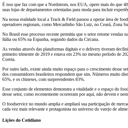
É isso que faz com que a Nordstrom, nos EUA, opere mais do que 400 
suas lojas de departamentos orientadas para moda para incluir expe
Na nossa realidade local a Track & Field passou a operar área de fo
operadores regionais, como Mercadinho São Luiz, no Ceará, Zona Sul
No Brasil esse processo recente permitiu que o setor retome vendas 
Itália ou 65% na Espanha, segundo dados da Circana.
As vendas através das plataformas digitais e o delivery tiveram declí
primeiro trimestre de 2019 e estava em 23% no mesmo período de 2
Coreia.
Por outro lado, existe ainda muito espaço para o crescimento desse s
dos consumidores brasileiros respondem que sim. Números muito dist
65%, e os chineses, com surpreendentes 83%.
Esse conjunto de elementos demonstra a vitalidade e o espaço do foo
desse setor, como recentemente ocorreram por aqui, não devem e nem 
O foodservice no mundo amplia e ampliará sua participação de mercado
cada vez mais relevante e protagonista no universo do varejo de alime
Lições do Cotidiano