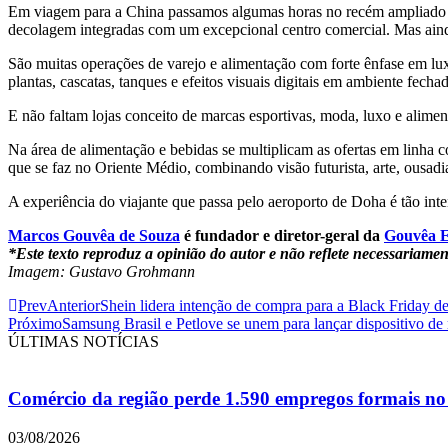
Em viagem para a China passamos algumas horas no recém ampliado a
decolagem integradas com um excepcional centro comercial. Mas ainda
São muitas operações de varejo e alimentação com forte ênfase em l
plantas, cascatas, tanques e efeitos visuais digitais em ambiente fec
E não faltam lojas conceito de marcas esportivas, moda, luxo e alime
Na área de alimentação e bebidas se multiplicam as ofertas em linha
que se faz no Oriente Médio, combinando visão futurista, arte, ousadi
A experiência do viajante que passa pelo aeroporto de Doha é tão inte
Marcos Gouvêa de Souza
é fundador e diretor-geral da
Gouvêa E
*Este texto reproduz a opinião do autor e não reflete necessari
Imagem: Gustavo Grohmann
Prev
Anterior
Shein lidera intenção de compra para a Black Friday d
Próximo
Samsung Brasil e Petlove se unem para lançar dispositivo de 
ÚLTIMAS NOTÍCIAS
Comércio da região perde 1.590 empregos formais no 
03/08/2026