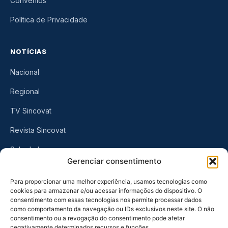
Convênios
Política de Privacidade
NOTÍCIAS
Nacional
Regional
TV Sincovat
Revista Sincovat
Sala de Imprensa
Gerenciar consentimento
CONTATO
Para proporcionar uma melhor experiência, usamos tecnologias como
cookies para armazenar e/ou acessar informações do dispositivo. O
consentimento com essas tecnologias nos permite processar dados
Rua Visconde do Rio Branco, 461
como comportamento da navegação ou IDs exclusivos neste site. O não
Centro, Taubaté
-
SP
consentimento ou a revogação do consentimento pode afetar
negativamente determinados recursos e funções.