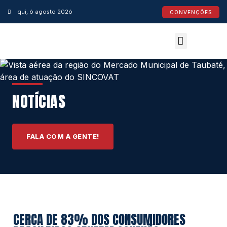
qui, 6 agosto 2026
CONVENÇÕES
Convenções Coletivas
Espaço do Empresário
Calendário de Feriados
Espaço jurídico
NOTÍCIAS
FALA COM A GENTE!
CERCA DE 83% DOS CONSUMIDORES