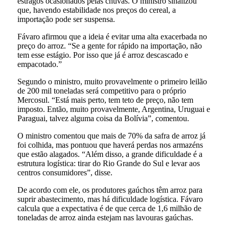
estragos ocasionados pelas chuvas. O ministro sinalizou
que, havendo estabilidade nos preços do cereal, a
importação pode ser suspensa.
Fávaro afirmou que a ideia é evitar uma alta exacerbada no
preço do arroz. “Se a gente for rápido na importação, não
tem esse estágio. Por isso que já é arroz descascado e
empacotado.”
Segundo o ministro, muito provavelmente o primeiro leilão
de 200 mil toneladas será competitivo para o próprio
Mercosul. “Está mais perto, tem teto de preço, não tem
imposto. Então, muito provavelmente, Argentina, Uruguai e
Paraguai, talvez alguma coisa da Bolívia”, comentou.
O ministro comentou que mais de 70% da safra de arroz já
foi colhida, mas pontuou que haverá perdas nos armazéns
que estão alagados. “Além disso, a grande dificuldade é a
estrutura logística: tirar do Rio Grande do Sul e levar aos
centros consumidores”, disse.
De acordo com ele, os produtores gaúchos têm arroz para
suprir abastecimento, mas há dificuldade logística. Fávaro
calcula que a expectativa é de que cerca de 1,6 milhão de
toneladas de arroz ainda estejam nas lavouras gaúchas.