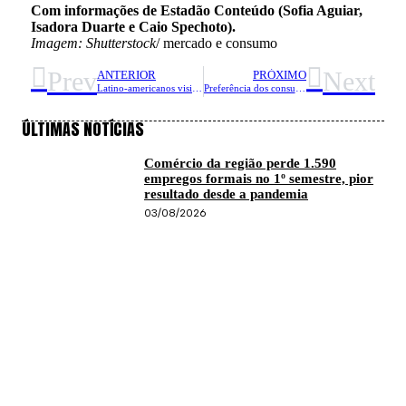
Com informações de Estadão Conteúdo (Sofia Aguiar,
Isadora Duarte e Caio Spechoto).
Imagem: Shutterstock
/ mercado e consumo
Prev
Next
ANTERIOR
PRÓXIMO
Latino-americanos visitam, em média, seis canais de compras
Preferência dos consumidores por marcas premium cresce no Dia das Mães
ÚLTIMAS NOTÍCIAS
Comércio da região perde 1.590
empregos formais no 1º semestre, pior
resultado desde a pandemia
03/08/2026