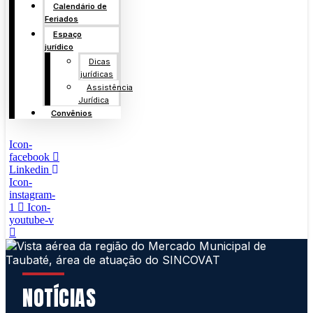
Calendário de
Feriados
Espaço
jurídico
Dicas
jurídicas
Assistência
Jurídica
Convênios
Icon-
facebook
Linkedin
Icon-
instagram-
1
Icon-
youtube-v
NOTÍCIAS