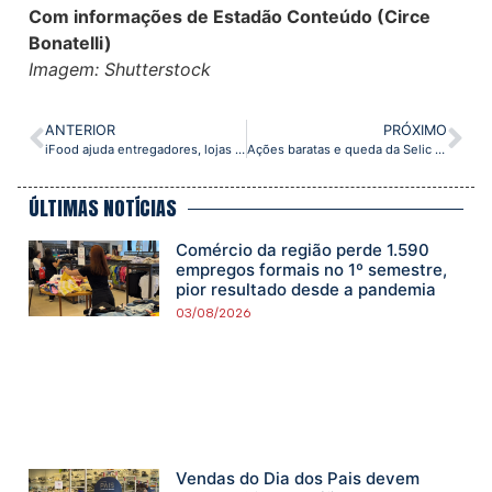
Com informações de Estadão Conteúdo (Circe
Bonatelli)
Imagem: Shutterstock
ANTERIOR
PRÓXIMO
iFood ajuda entregadores, lojas e população afetada por chuvas no Sul do País
Ações baratas e queda da Selic devem acelerar Bolsa
ÚLTIMAS NOTÍCIAS
Comércio da região perde 1.590
empregos formais no 1º semestre,
pior resultado desde a pandemia
03/08/2026
Vendas do Dia dos Pais devem