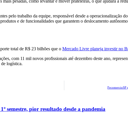
 mais pesadas, como levantar e mover prateleiras, o que ajudará a redu
tes pelo trabalho da equipe, responsável desde a operacionalização do
e produtos e de funcionalidades que garantem o deslocamento autônomo 
aporte total de R$ 23 bilhões que o
Mercado Livre planeja investir no B
tações, com 11 mil novos profissionais até dezembro deste ano, repre
de logística.
FecomercioSP p
1º semestre, pior resultado desde a pandemia