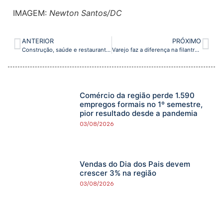
IMAGEM:
Newton Santos/DC
ANTERIOR
PRÓXIMO
Construção, saúde e restaurantes são os setores que mais trabalham nos finais de semana
Varejo faz a diferença na filantropia e tem trunfo para engajamento de marca
Comércio da região perde 1.590
empregos formais no 1º semestre,
pior resultado desde a pandemia
03/08/2026
Vendas do Dia dos Pais devem
crescer 3% na região
03/08/2026