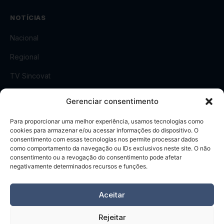
NOTÍCIAS
Nacional
Regional
TV Sincovat
Revista Sincovat
Gerenciar consentimento
Sala de Imprensa
Para proporcionar uma melhor experiência, usamos tecnologias como
cookies para armazenar e/ou acessar informações do dispositivo. O
consentimento com essas tecnologias nos permite processar dados
CONTATO
como comportamento da navegação ou IDs exclusivos neste site. O não
consentimento ou a revogação do consentimento pode afetar
Rua Visconde do Rio Branco, 51 - 6º Andar
negativamente determinados recursos e funções.
Centro, Taubaté
-
SP
(12) 3632-6570
Aceitar
Rejeitar