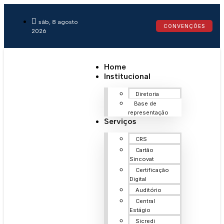
sáb, 8 agosto
CONVENÇÕES
2026
Home
Institucional
Diretoria
Base de
representação
Serviços
CRS
Cartão
Sincovat
Certificação
Digital
Auditório
Central
Estágio
Sicredi