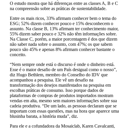
O estudo mostra que há diferenças entre as classes A, B e C
na compreensão sobre as práticas de sustentabilidade.
Entre os mais ricos, 33% afirmam conhecer bem o tema do
ESG; 52% dizem conhecer pouco e 15% desconhecem o
assunto. Na classe B, 13% afirmam ter conhecimento maior,
55% dizem saber pouco e 32% não têm informações sobre.
Na Classe C, porém, a maior porcentagem é dos que dizem
não saber nada sobre o assunto, com 47%; os que sabem
pouco são 45% e apenas 8% afirmam conhecer bastante o
conceito.
“Nem sempre onde está o discurso é onde o dinheiro está.
Esse é o maior desafio de um País desigual como o nosso”,
diz Hugo Bethlem, membro do Conselho do IDV que
acompanhou a pesquisa. Ele vê um desafio na
transformação dos desejos manifestados na pesquisa em
escolhas práticas de consumo. Isso porque dados de
plataformas de compras de produtos importados mostram
vendas em alta, mesmo sem maiores informações sobre sua
cadeia produtiva. “De um lado, as pessoas declaram que se
importam com essas questões, mas na hora que aparece uma
blusinha barata, a história muda”, diz.
Para ele e a cofundadora da Mosaiclab, Karen Cavalcanti,