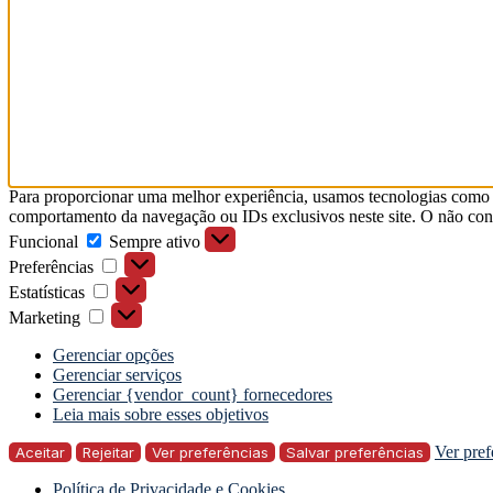
Para proporcionar uma melhor experiência, usamos tecnologias como 
comportamento da navegação ou IDs exclusivos neste site. O não con
Funcional
Funcional
Sempre ativo
Preferências
Preferências
Estatísticas
Estatísticas
Marketing
Marketing
Gerenciar opções
Gerenciar serviços
Gerenciar {vendor_count} fornecedores
Leia mais sobre esses objetivos
Ver pref
Aceitar
Rejeitar
Ver preferências
Salvar preferências
Política de Privacidade e Cookies