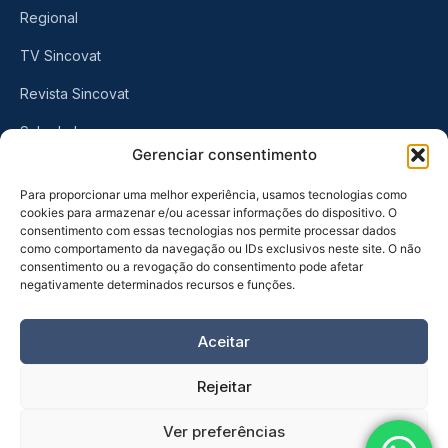
Regional
TV Sincovat
Revista Sincovat
Sala de Imprensa
Gerenciar consentimento
CONTATO
Para proporcionar uma melhor experiência, usamos tecnologias como
cookies para armazenar e/ou acessar informações do dispositivo. O
consentimento com essas tecnologias nos permite processar dados
Rua Visconde do Rio Branco, 461
como comportamento da navegação ou IDs exclusivos neste site. O não
Centro, Taubaté
-
SP
consentimento ou a revogação do consentimento pode afetar
negativamente determinados recursos e funções.
(12) 3632-6570
Aceitar
Rejeitar
Ver preferências