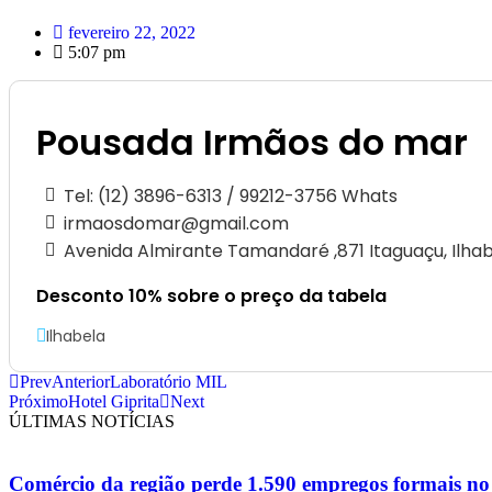
fevereiro 22, 2022
5:07 pm
Pousada Irmãos do mar
Tel: (12) 3896-6313 / 99212-3756 Whats
irmaosdomar@gmail.com
Avenida Almirante Tamandaré ,871 Itaguaçu, Ilha
Desconto 10% sobre o preço da tabela
Ilhabela
Prev
Anterior
Laboratório MIL
Próximo
Hotel Giprita
Next
ÚLTIMAS NOTÍCIAS
Comércio da região perde 1.590 empregos formais no 