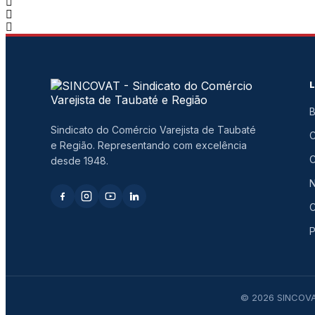
B
Sindicato do Comércio Varejista de Taubaté
e Região. Representando com excelência
C
desde 1948.
N
C
P
© 2026 SINCOVAT 