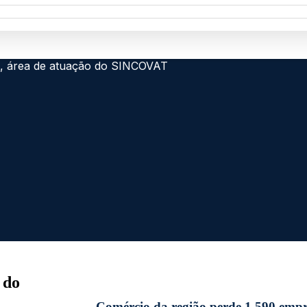
 do
Comércio da região perde 1.590 empre