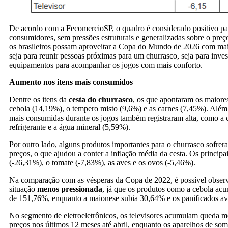
De acordo com a FecomercioSP, o quadro é considerado positivo pa
consumidores, sem pressões estruturais e generalizadas sobre o preç
os brasileiros possam aproveitar a Copa do Mundo de 2026 com mais
seja para reunir pessoas próximas para um churrasco, seja para inves
equipamentos para acompanhar os jogos com mais conforto.
Aumento nos itens mais consumidos
Dentre os itens da
cesta do churrasco
, os que apontaram os maiore
cebola (14,19%), o tempero misto (9,6%) e as carnes (7,45%). Além 
mais consumidas durante os jogos também registraram alta, como a c
refrigerante e a água mineral (5,59%).
Por outro lado, alguns produtos importantes para o churrasco sofre
preços, o que ajudou a conter a inflação média da cesta. Os principa
(-26,31%), o tomate (-7,83%), as aves e os ovos (-5,46%).
Na comparação com as vésperas da Copa de 2022, é possível obser
situação
menos pressionada
, já que os produtos como a cebola ac
de 151,76%, enquanto a maionese subia 30,64% e os panificados 
No segmento de eletroeletrônicos, os televisores acumulam queda m
preços nos últimos 12 meses até abril, enquanto os aparelhos de s