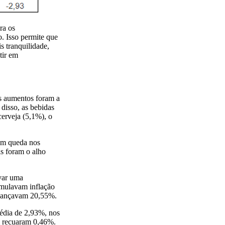
ra os
o. Isso permite que
 tranquilidade,
tir em
s aumentos foram a
disso, as bebidas
erveja (5,1%), o
ram queda nos
is foram o alho
var uma
umulavam inflação
avançavam 20,55%.
édia de 2,93%, nos
om recuaram 0,46%.