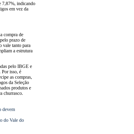
de 7,87%, indicando
tigos em vez da
 a compra de
 pelo prazo de
o vale tanto para
mpliam a estrutura
adas pelo IBGE e
Por isso, é
ecipe as compras,
jogos da Seleção
inados produtos e
ra churrasco.
do devem
ão do Vale do