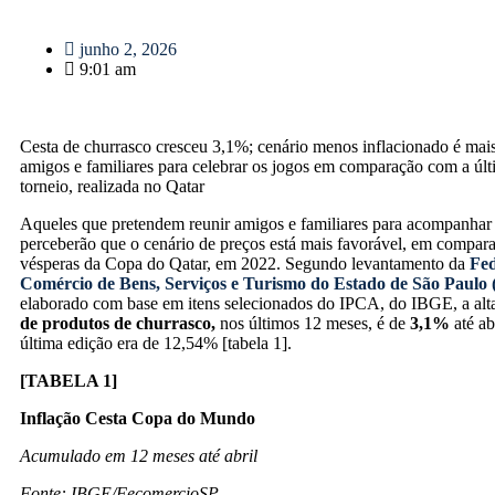
junho 2, 2026
9:01 am
Cesta de churrasco cresceu 3,1%; cenário menos inflacionado é mais
amigos e familiares para celebrar os jogos em comparação com a úl
torneio, realizada no Qatar
Aqueles que pretendem reunir amigos e familiares para acompanhar
perceberão que o cenário de preços está mais favorável, em compar
vésperas da Copa do Qatar, em 2022. Segundo levantamento da
Fed
Comércio de Bens, Serviços e Turismo do Estado de São Paulo
elaborado com base em itens selecionados do IPCA, do IBGE, a al
de produtos de churrasco,
nos últimos 12 meses, é de
3,1%
até ab
última edição era de 12,54% [tabela 1].
[TABELA 1]
Inflação Cesta Copa do Mundo
Acumulado em 12 meses até abril
Fonte: IBGE/FecomercioSP