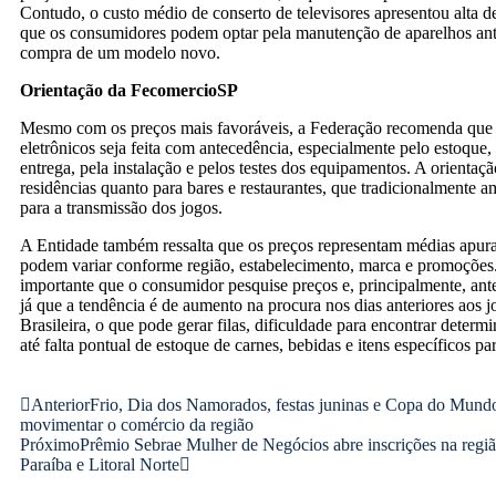
Contudo, o custo médio de conserto de televisores apresentou alta 
que os consumidores podem optar pela manutenção de aparelhos an
compra de um modelo novo.
Orientação da FecomercioSP
Mesmo com os preços mais favoráveis, a Federação recomenda que
eletrônicos seja feita com antecedência, especialmente pelo estoque,
entrega, pela instalação e pelos testes dos equipamentos. A orientaçã
residências quanto para bares e restaurantes, que tradicionalmente a
para a transmissão dos jogos.
A Entidade também ressalta que os preços representam médias apur
podem variar conforme região, estabelecimento, marca e promoções. 
importante que o consumidor pesquise preços e, principalmente, ant
já que a tendência é de aumento na procura nos dias anteriores aos 
Brasileira, o que pode gerar filas, dificuldade para encontrar determ
até falta pontual de estoque de carnes, bebidas e itens específicos pa
Anterior
Frio, Dia dos Namorados, festas juninas e Copa do Mun
movimentar o comércio da região
Próximo
Prêmio Sebrae Mulher de Negócios abre inscrições na regi
Paraíba e Litoral Norte