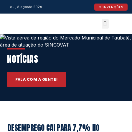
qui, 6 agosto 2026
CONVENÇÕES
Convenções Coletivas
Espaço do Empresário
Calendário de Feriados
Espaço jurídico
NOTÍCIAS
FALA COM A GENTE!
DESEMPREGO CAI PARA 7,7% NO