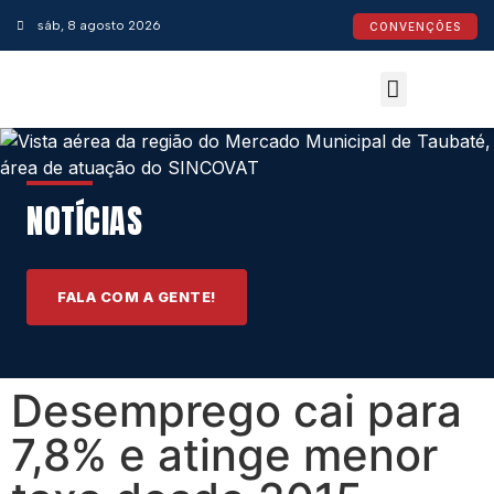
sáb, 8 agosto 2026
CONVENÇÕES
Convenções Coletivas
Espaço do Empresário
Calendário de Feriados
Espaço jurídico
NOTÍCIAS
FALA COM A GENTE!
Desemprego cai para
7,8% e atinge menor