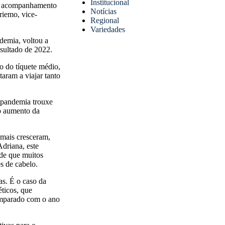
Institucional
 e acompanhamento
Notícias
riemo, vice-
Regional
Variedades
demia, voltou a
sultado de 2022.
 do tíquete médio,
taram a viajar tanto
-pandemia trouxe
 o aumento da
 mais cresceram,
driana, este
de que muitos
es de cabelo.
as. É o caso da
ticos, que
omparado com o ano