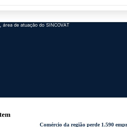
 tem
Comércio da região perde 1.590 empre