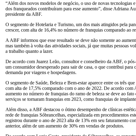
“Além dos novos modelos de negócio, o uso de novas tecnologias
dos franqueados contribuíram para esse aumento”, disse Adriana Au
presidente da ABF.
O segmento de Hotelaria e Turismo, um dos mais atingidos pela pan
crescer, com alta de 16,4% no número de franquias comparado ao re
A ABF informou que esse resultado se deve não somente ao aumento
mas também à volta das atividades sociais, já que muitas pessoas vol
a trabalho quanto a lazer.
De acordo com Juarez Leão, consultor e conselheiro da ABF, o pós
um consumidor desesperado para sair de casa, o que contribui para
demanda por viagens e hospedagens.
O segmento de Saúde, Beleza e Bem-estar aparece entre os três que
com alta de 17,5% comparado com o ano de 2022. De acordo com A
aumento no número de franquias do ramo de beleza se deve ao fato 
serviços se tornaram franquias em 2023, como franquias de implant
Além disso, a ABF destacou o ótimo desempenho de clínicas estétic
rede de franquias Sóbrancelhas, especializada em procedimentos esté
registrou durante o ano de 2023 alta de 13% em seu faturamento c
anterior, além de um aumento de 30% em vendas de produtos.