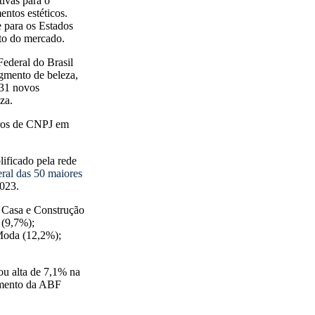
ivas para o
ntos estéticos.
e para os Estados
to do mercado.
ederal do Brasil
gmento de beleza,
831 novos
za.
tros de CNPJ em
ficado pela rede
eral das 50 maiores
2023.
 Casa e Construção
 (9,7%);
Moda (12,2%);
.
ou alta de 7,1% na
tamento da ABF