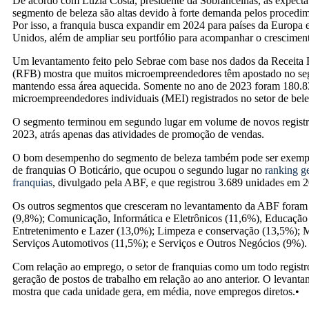
De acordo com Luzia Costa, presidente da Sóbrancelhas, as expectat
segmento de beleza são altas devido à forte demanda pelos procedime
Por isso, a franquia busca expandir em 2024 para países da Europa 
Unidos, além de ampliar seu portfólio para acompanhar o crescimen
Um levantamento feito pelo Sebrae com base nos dados da Receita F
(RFB) mostra que muitos microempreendedores têm apostado no se
mantendo essa área aquecida. Somente no ano de 2023 foram 180.
microempreendedores individuais (MEI) registrados no setor de bele
O segmento terminou em segundo lugar em volume de novos regis
2023, atrás apenas das atividades de promoção de vendas.
O bom desempenho do segmento de beleza também pode ser exempli
de franquias O Boticário, que ocupou o segundo lugar no
ranking g
franquias
, divulgado pela ABF, e que registrou 3.689 unidades em 
Os outros segmentos que cresceram no levantamento da ABF foram
(9,8%); Comunicação, Informática e Eletrônicos (11,6%), Educação
Entretenimento e Lazer (13,0%); Limpeza e conservação (13,5%); 
Serviços Automotivos (11,5%); e Serviços e Outros Negócios (9%)
Com relação ao emprego, o setor de franquias como um todo registr
geração de postos de trabalho em relação ao ano anterior. O levan
mostra que cada unidade gera, em média, nove empregos diretos.•