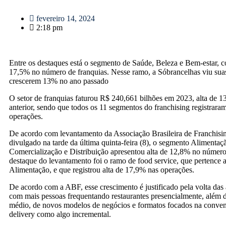
fevereiro 14, 2024
2:18 pm
Entre os destaques está o segmento de Saúde, Beleza e Bem-estar, 
17,5% no número de franquias. Nesse ramo, a Sóbrancelhas viu suas
crescerem 13% no ano passado
O setor de franquias faturou R$ 240,661 bilhões em 2023, alta de 1
anterior, sendo que todos os 11 segmentos do franchising registrar
operações.
De acordo com levantamento da Associação Brasileira de Franchisi
divulgado na tarde da última quinta-feira (8), o segmento Alimentaç
Comercialização e Distribuição apresentou alta de 12,8% no número
destaque do levantamento foi o ramo de food service, que pertence
Alimentação, e que registrou alta de 17,9% nas operações.
De acordo com a ABF, esse crescimento é justificado pela volta das a
com mais pessoas frequentando restaurantes presencialmente, além da
médio, de novos modelos de negócios e formatos focados na conven
delivery como algo incremental.