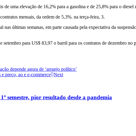
ois de uma elevação de 16,2% para a gasolina e de 25,8% para o diesel 
contratos mensais, da ordem de 5,3%. na terça-feira, 3.
al nas últimas semanas, em parte causada pela expectativa da suspensã
 setembro para US$ 83,97 o barril para os contratos de dezembro no pr
ação depende agora de ‘arranjo político’
as e preço, ao e e-commerce
Next
1º semestre, pior resultado desde a pandemia