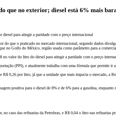
 do que no exterior; diesel está 6% mais bar
o diesel para atingir a paridade com o preço internacional
maior do que o praticado no mercado internacional, segundo dados divul
 que no Golfo do México, região usada como parâmetro para a comercial
o valor do litro do diesel para atingir a paridade com o preço interna
rtação (PPI), e atualmente trabalha com uma fórmula que permite ir até
 de R$ 0,26 por litro, já que a unidade que mais impacta o mercado, a Re
fasagem positiva para o diesel de 8% e de 6% para a gasolina, enquanto
r, no caso das refinarias da Petrobras, e R$ 0,04 o litro nas refinarias pr