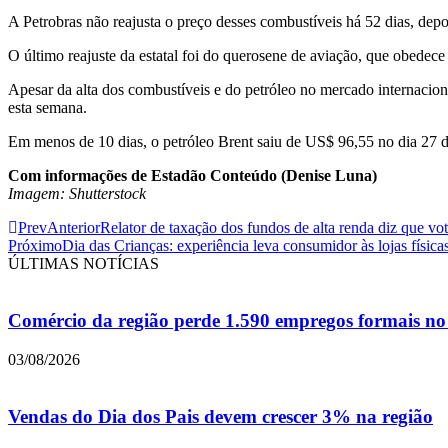
A Petrobras não reajusta o preço desses combustíveis há 52 dias, dep
O último reajuste da estatal foi do querosene de aviação, que obedece 
Apesar da alta dos combustíveis e do petróleo no mercado internacion
esta semana.
Em menos de 10 dias, o petróleo Brent saiu de US$ 96,55 no dia 27 de
Com informações de Estadão Conteúdo (Denise Luna)
Imagem: Shutterstock
Prev
Anterior
Relator de taxação dos fundos de alta renda diz que vot
Próximo
Dia das Crianças: experiência leva consumidor às lojas físic
ÚLTIMAS NOTÍCIAS
Comércio da região perde 1.590 empregos formais no 
03/08/2026
Vendas do Dia dos Pais devem crescer 3% na região