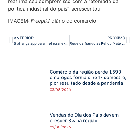
reafirma seu compromisso com a retomada da
política industrial do país”, acrescentou.
IMAGEM:
Freepik
/ diário do comércio
ANTERIOR
PRÓXIMO
Bibi lança app para melhorar experiência de compra e relacionamento com clientes
Rede de franquias Rei do Mate inaugura cinco novas unidades no mês de janeiro
Comércio da região perde 1.590
empregos formais no 1º semestre,
pior resultado desde a pandemia
03/08/2026
Vendas do Dia dos Pais devem
crescer 3% na região
03/08/2026