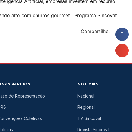
teligência Artificial, empresas investem em recurso
ndo alto com churros gourmet | Programa Sincovat
Compartilhe:
LINKS RÁPIDOS
NOTÍCIAS
ase de Representação
Nacional
CRS
Regional
onvenções Coletivas
TV Sincovat
otícias
Revista Sincovat