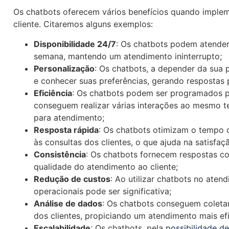
Os chatbots oferecem vários benefícios quando imple
cliente. Citaremos alguns exemplos:
Disponibilidade 24/7
: Os chatbots podem atender 
semana, mantendo um atendimento ininterrupto;
Personalização
: Os chatbots, a depender da sua 
e conhecer suas preferências, gerando respostas 
Eficiência
: Os chatbots podem ser programados p
conseguem realizar várias interações ao mesmo t
para atendimento;
Resposta rápida
: Os chatbots otimizam o tempo 
às consultas dos clientes, o que ajuda na satisfa
Consistência
: Os chatbots fornecem respostas con
qualidade do atendimento ao cliente;
Redução de custos
: Ao utilizar chatbots no aten
operacionais pode ser significativa;
Análise de dados
: Os chatbots conseguem coletar
dos clientes, propiciando um atendimento mais efi
Escalabilidade
: Os chatbots, pela
possibilidade de