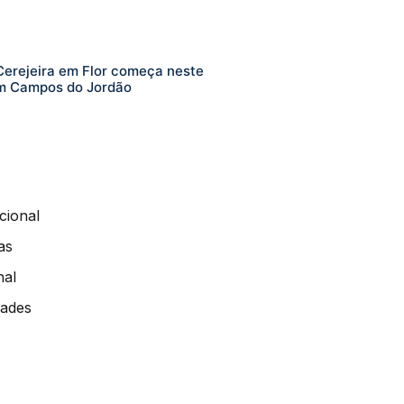
Cerejeira em Flor começa neste
m Campos do Jordão
ucional
as
nal
dades