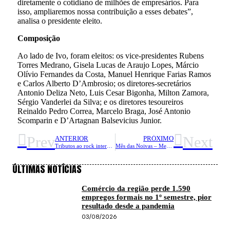
diretamente o cotidiano de milhões de empresários. Para
isso, ampliaremos nossa contribuição a esses debates”,
analisa o presidente eleito.
Composição
Ao lado de Ivo, foram eleitos: os vice-presidentes Rubens
Torres Medrano, Gisela Lucas de Araujo Lopes, Márcio
Olívio Fernandes da Costa, Manuel Henrique Farias Ramos
e Carlos Alberto D’Ambrosio; os diretores-secretários
Antonio Deliza Neto, Luis Cesar Bigonha, Milton Zamora,
Sérgio Vanderlei da Silva; e os diretores tesoureiros
Reinaldo Pedro Correa, Marcelo Braga, José Antonio
Scomparin e D’Artagnan Balsevicius Junior.
Prev
Next
ANTERIOR
PRÓXIMO
Tributos ao rock internacional, bandas locais e gastronomia artesanal marcam edição do Rock Beer 2026 em Caraguatatuba
Mês das Noivas – Mercado de Casamentos estimula economia da RM Vale e movimenta mais de R$ 1 bilhão por ano
ÚLTIMAS NOTÍCIAS
Comércio da região perde 1.590
empregos formais no 1º semestre, pior
resultado desde a pandemia
03/08/2026