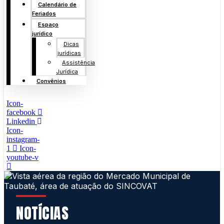
Calendário de
Feriados
Espaço
jurídico
Dicas
jurídicas
Assistência
Jurídica
Convênios
Icon-
facebook
Linkedin
Icon-
instagram-
1
Icon-
youtube-v
NOTÍCIAS