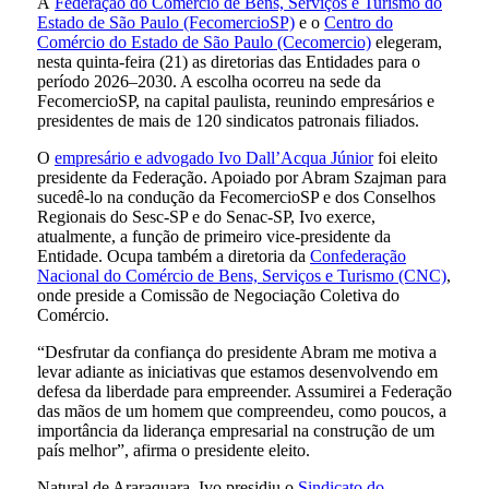
A
Federação do Comércio de Bens, Serviços e Turismo do
Estado de São Paulo (FecomercioSP)
e o
Centro do
Comércio do Estado de São Paulo (Cecomercio)
elegeram,
nesta quinta-feira (21) as diretorias das Entidades para o
período 2026–2030. A escolha ocorreu na sede da
FecomercioSP, na capital paulista, reunindo empresários e
presidentes de mais de 120 sindicatos patronais filiados.
O
empresário e advogado Ivo Dall’Acqua Júnior
foi eleito
presidente da Federação. Apoiado por Abram Szajman para
sucedê-lo na condução da FecomercioSP e dos Conselhos
Regionais do Sesc-SP e do Senac-SP, Ivo exerce,
atualmente, a função de primeiro vice-presidente da
Entidade. Ocupa também a diretoria da
Confederação
Nacional do Comércio de Bens, Serviços e Turismo (CNC)
,
onde preside a Comissão de Negociação Coletiva do
Comércio.
“Desfrutar da confiança do presidente Abram me motiva a
levar adiante as iniciativas que estamos desenvolvendo em
defesa da liberdade para empreender. Assumirei a Federação
das mãos de um homem que compreendeu, como poucos, a
importância da liderança empresarial na construção de um
país melhor”, afirma o presidente eleito.
Natural de Araraquara, Ivo presidiu o
Sindicato do