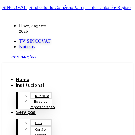
SINCOVAT | Sindicato do Comércio Varejista de Taubaté e Região
sex, 7 agosto
2026
TV SINCOVAT
Notícias
CONVENÇÕES
Home
Institucional
Diretoria
Base de
representação
Serviços
CRS
Cartão