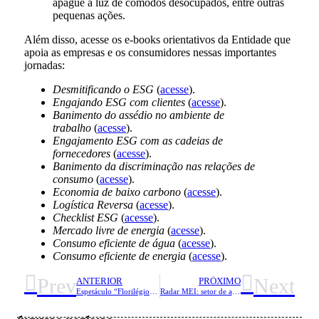
apague a luz de cômodos desocupados, entre outras
pequenas ações.
Além disso, acesse os e-books orientativos da Entidade que
apoia as empresas e os consumidores nessas importantes
jornadas:
Desmitificando o ESG
(
acesse
).
Engajando ESG com clientes
(
acesse
).
Banimento do assédio no ambiente de
trabalho
(
acesse
).
Engajamento ESG com as cadeias de
fornecedores
(
acesse
).
Banimento da discriminação nas relações de
consumo
(
acesse
).
Economia de baixo carbono
(
acesse
).
Logística Reversa
(
acesse
).
Checklist ESG
(
acesse
).
Mercado livre de energia
(
acesse
).
Consumo eficiente de água
(
acesse
).
Consumo eficiente de energia
(
acesse
).
Prev
Next
ANTERIOR
PRÓXIMO
Espetáculo “Florilégio”, com o Grupo Pombas Urbanas, é destaque na programação do Sesc Taubaté neste sábado (14/9)
Radar MEI: setor de alimentação saudável está em alta