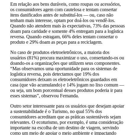
Em relação aos bens duráveis, como roupas ou acessórios,
os consumidores agem com cautelosa e tentam consertar
itens danificados antes de substituí-los — ou, caso não
tenham mais interesse, optam por doá-los ou vendê-los.
Quando não atendem mais às expectativas, 73% das pessoas
doam para caridade e somente 4% entregam para a logística
reversa. Quando estragam, 66% deles tentam consertar o
produto e 29% doam as peças para a reciclagem.
No caso de produtos eletroeletrônicos, a maioria dos
usuários (81%) procura maximizar o uso, consertando-os ou
doando-os a organizações que utilizem seus componentes.
“Mas observamos uma oportunidade para os sistemas de
logística reversa, pois detectamos que 19% dos
consumidores deixam os eletroeletrônicos guardados em
casa (que vão acumulando) e 14% jogam no lixo comum —
ou seja, um bom porcentual desses produtos poderia ir para
esses sistemas”, observou Fernanda.
Outro setor interessante para os usuários que desejam apoiar
a sustentabilidade é o Turismo, no qual 55% dos
consumidores acreditam que as práticas sustentáveis sejam
relevantes. O ecoturismo, por exemplo, é uma consideração
importante na escolha de um destino de viagem, servindo
como um meio de apoiar o meio ambiente e impactando