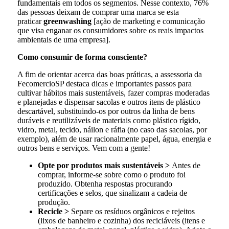
fundamentais em todos os segmentos. Nesse contexto, 76%
das pessoas deixam de comprar uma marca se esta
praticar
greenwashing
[ação de marketing e comunicação
que visa enganar os consumidores sobre os reais impactos
ambientais de uma empresa].
Como consumir de forma consciente?
A fim de orientar acerca das boas práticas, a assessoria da
FecomercioSP destaca dicas e importantes passos para
cultivar hábitos mais sustentáveis, fazer compras moderadas
e planejadas e dispensar sacolas e outros itens de plástico
descartável, substituindo-os por outros da linha de bens
duráveis e reutilizáveis de materiais como plástico rígido,
vidro, metal, tecido, náilon e ráfia (no caso das sacolas, por
exemplo), além de usar racionalmente papel, água, energia e
outros bens e serviços. Vem com a gente!
Opte por produtos mais sustentáveis >
Antes de
comprar, informe-se sobre como o produto foi
produzido. Obtenha respostas procurando
certificações e selos, que sinalizam a cadeia de
produção.
Recicle >
Separe os resíduos orgânicos e rejeitos
(lixos de banheiro e cozinha) dos recicláveis (itens e