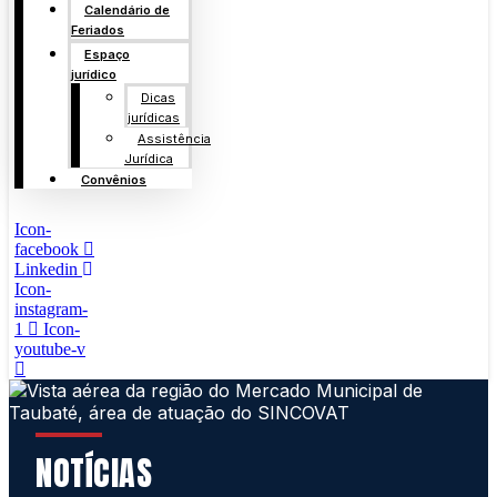
Calendário de
Feriados
Espaço
jurídico
Dicas
jurídicas
Assistência
Jurídica
Convênios
Icon-
facebook
Linkedin
Icon-
instagram-
1
Icon-
youtube-v
NOTÍCIAS