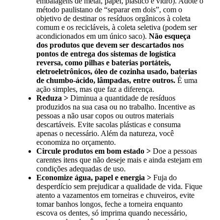
embalagens de metal, papel, plástico e vidro). Adote o
método paulistano de “separar em dois”, com o
objetivo de destinar os resíduos orgânicos à coleta
comum e os recicláveis, à coleta seletiva (podem ser
acondicionados em um único saco).
Não esqueça
dos produtos que devem ser descartados nos
pontos de entrega dos sistemas de logística
reversa, como pilhas e baterias portáteis,
eletroeletrônicos, óleo de cozinha usado, baterias
de chumbo-ácido, lâmpadas, entre outros.
É uma
ação simples, mas que faz a diferença.
Reduza >
Diminua a quantidade de resíduos
produzidos na sua casa ou no trabalho. Incentive as
pessoas a não usar copos ou outros materiais
descartáveis. Evite sacolas plásticas e consuma
apenas o necessário. Além da natureza, você
economiza no orçamento.
Circule produtos em bom estado >
Doe a pessoas
carentes itens que não deseje mais e ainda estejam em
condições adequadas de uso.
Economize água, papel e energia >
Fuja do
desperdício sem prejudicar a qualidade de vida. Fique
atento a vazamentos em torneiras e chuveiros, evite
tomar banhos longos, feche a torneira enquanto
escova os dentes, só imprima quando necessário,