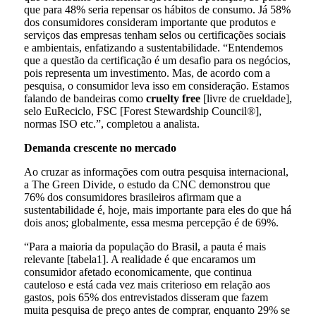
que para 48% seria repensar os hábitos de consumo. Já 58%
dos consumidores consideram importante que produtos e
serviços das empresas tenham selos ou certificações sociais
e ambientais, enfatizando a sustentabilidade. “Entendemos
que a questão da certificação é um desafio para os negócios,
pois representa um investimento. Mas, de acordo com a
pesquisa, o consumidor leva isso em consideração. Estamos
falando de bandeiras como
cruelty free
[livre de crueldade],
selo EuReciclo, FSC [Forest Stewardship Council®],
normas ISO etc.”, completou a analista.
Demanda crescente no mercado
Ao cruzar as informações com outra pesquisa internacional,
a The Green Divide, o estudo da CNC demonstrou que
76% dos consumidores brasileiros afirmam que a
sustentabilidade é, hoje, mais importante para eles do que há
dois anos; globalmente, essa mesma percepção é de 69%.
“Para a maioria da população do Brasil, a pauta é mais
relevante [tabela1]. A realidade é que encaramos um
consumidor afetado economicamente, que continua
cauteloso e está cada vez mais criterioso em relação aos
gastos, pois 65% dos entrevistados disseram que fazem
muita pesquisa de preço antes de comprar, enquanto 29% se