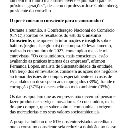
também um futuro mais sustentável e equilibrado para as
próximas gerações”, destacou o professor José Goldemberg,
presidente do conselho.
O que é consumo consciente para o consumidor?
Durante a reunião, a Confederação Nacional do Comércio
(CNC) abordou os resultados do estudo
Consumo
Consciente
, que apresenta informações e
insights
sobre
hábitos (regionais e globais) de compra. O levantamento,
realizado em outubro de 2023, contemplou mais de mil
entrevistas. “Os consumidores, mais conscientes, estão
avaliando as práticas internas das empresas”, afirmou
Fernanda Lopes, analista de Sustentabilidade da entidade.
Um terço dos entrevistados considera as ações dos negócios
ao tomar decisões de compra, especialmente em casos de
escândalos ou desrespeito aos empregados (39%), fraude e
corrupção (37%) e desrespeito ao meio ambiente (35%).
Os dados apontam que as empresas não devem só pensar e
fazer produtos e serviços inovadores. O consumidor, mais
do que comprar, quer saber sobre a companhia, a origem
das mercadorias e os seus valores socioambientais.
A pesquisa indicou que 61% dos entrevistados acreditam
que o consumo consciente seja reduzir a poluição, ao passo