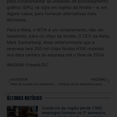
para complementar as unidades de processamento
gráfico (GPU, na sigla em inglês) da Nvidia – e, em
alguns casos, para fornecer alternativas mais
eficientes.
Para a Meta, o MTIA é um complemento, não um
substituto, para os chips da Nvidia. O CEO da Meta,
Mark Zuckerberg, disse anteriormente que a
empresa terá 350 mil chips Nvidia H100 rodando
nos data centers da empresa até o final de 2024.
IMAGEM:
Freepik
/DC
ANTERIOR
PRÓXIMO
Mais da metade dos brasileiros ainda não confiam no uso de IA nos mais diversos setores
Inflação oficial desacelera para 0,16% em março, informa IBGE
ÚLTIMAS NOTÍCIAS
Comércio da região perde 1.590
empregos formais no 1º semestre,