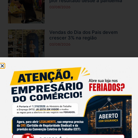
pior resultado desde a pandemia
03/08/2026
Vendas do Dia dos Pais devem
crescer 3% na região
03/08/2026
Sincovat Negócios completa 15
anos na TV Band Vale
24/07/2026
Festa da Cerejeira em Flor começa
neste sábado em Campos do
Jordão
23/07/2026