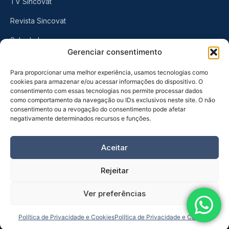
TV Sincovat
Revista Sincovat
Sala de Imprensa
Gerenciar consentimento
CONTATO
Para proporcionar uma melhor experiência, usamos tecnologias como
cookies para armazenar e/ou acessar informações do dispositivo. O
consentimento com essas tecnologias nos permite processar dados
Rua Visconde do Rio Branco, 461
como comportamento da navegação ou IDs exclusivos neste site. O não
Centro, Taubaté
-
SP
consentimento ou a revogação do consentimento pode afetar
negativamente determinados recursos e funções.
(12) 3632-6570
Aceitar
Rejeitar
Ver preferências
© 2026 SINCOVAT - Sindicato do Comércio Varejista de Taubaté
e Região. Todos os direitos reservados.
Política de Privacidade e Cookies
Política de Privacidade e Cookies