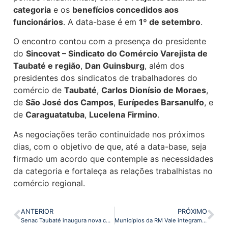
categoria
e os
benefícios concedidos aos
funcionários
. A data-base é em
1º de setembro
.
O encontro contou com a presença do presidente
do
Sincovat – Sindicato do Comércio Varejista de
Taubaté e região
,
Dan Guinsburg
, além dos
presidentes dos sindicatos de trabalhadores do
comércio de
Taubaté
,
Carlos Dionísio de Moraes
,
de
São José dos Campos
,
Eurípedes Barsanulfo
, e
de
Caraguatatuba
,
Lucelena Firmino
.
As negociações terão continuidade nos próximos
dias, com o objetivo de que, até a data-base, seja
firmado um acordo que contemple as necessidades
da categoria e fortaleça as relações trabalhistas no
comércio regional.
ANTERIOR
PRÓXIMO
Senac Taubaté inaugura nova cozinha pedagógica com experiência gastronômica para jornalistas
Municípios da RM Vale integram o “Circuito Serra, Fé e Mar”