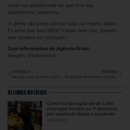
horas nas plataformas do que fora das
plataformas”, observou.
“A gente não pode colocar tudo no mesmo balaio.
Eu acho que eles [IBGE] tratam bem isso, quando
eles dividem por profissão.”
Com informações de Agência Brasil.
Imagem: Shutterstock
ANTERIOR
PRÓXIMO
Mercado Livre, Amazon e OLX lideram ranking de e-commerces mais acessados no Brasil
Shoppings devem atrair famílias com filhos de todos os tipos. Inclusive os de quatro patas
ÚLTIMAS NOTÍCIAS
Comércio da região perde 1.590
empregos formais no 1º semestre,
pior resultado desde a pandemia
03/08/2026