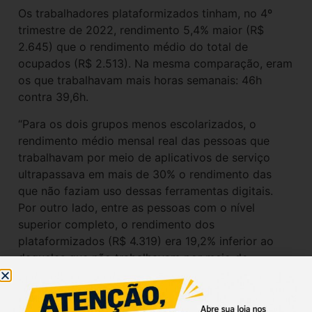
Os trabalhadores plataformizados tinham, no 4º
trimestre de 2022, rendimento 5,4% maior (R$
2.645) que o rendimento médio do total de
ocupados (R$ 2.513). Na mesma comparação, eram
os que trabalhavam mais horas semanais: 46h
contra 39,6h.
“Para os dois grupos menos escolarizados, o
rendimento médio mensal real das pessoas que
trabalhavam por meio de aplicativos de serviço
ultrapassava em mais de 30% o rendimento das
que não faziam uso dessas ferramentas digitais.
Por outro lado, entre as pessoas com o nível
superior completo, o rendimento dos
plataformizados (R$ 4.319) era 19,2% inferior ao
daqueles que não trabalhavam por meio de
aplicativos de serviços (R$ 5.348)”, apontou o
levantamento.