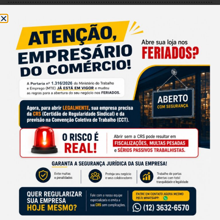
ÚLTIMAS NOTÍCIAS
Comércio da região perde 1.590
empregos formais no 1º semestre,
pior resultado desde a pandemia
03/08/2026
Vendas do Dia dos Pais devem
crescer 3% na região
03/08/2026
Sincovat Negócios completa 15
anos na TV Band Vale
24/07/2026