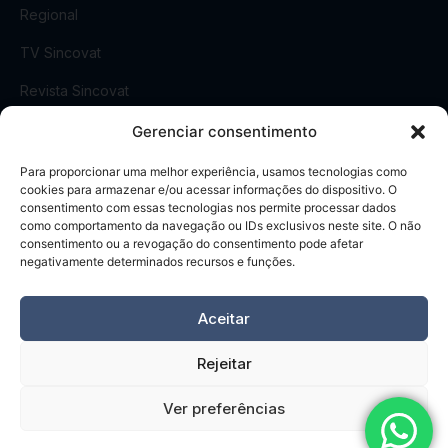
Regional
TV Sincovat
Revista Sincovat
Sala de Imprensa
Gerenciar consentimento
Para proporcionar uma melhor experiência, usamos tecnologias como
cookies para armazenar e/ou acessar informações do dispositivo. O
CONTATO
consentimento com essas tecnologias nos permite processar dados
como comportamento da navegação ou IDs exclusivos neste site. O não
Rua Visconde do Rio Branco, 461
consentimento ou a revogação do consentimento pode afetar
Centro, Taubaté
-
SP
negativamente determinados recursos e funções.
(12) 3632-6570
Aceitar
Rejeitar
Ver preferências
© 2026 SINCOVAT - Sindicato do Comércio Varejista de Taubaté
e Região. Todos os direitos reservados.