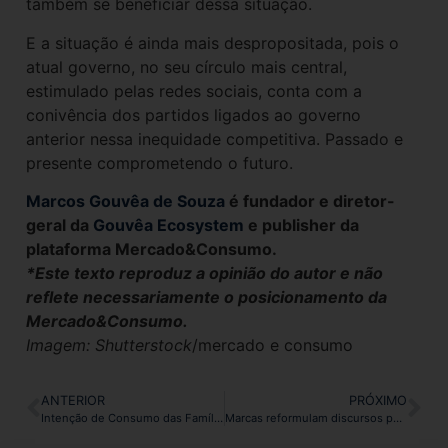
também se beneficiar dessa situação.
E a situação é ainda mais despropositada, pois o
atual governo, no seu círculo mais central,
estimulado pelas redes sociais, conta com a
conivência dos partidos ligados ao governo
anterior nessa inequidade competitiva. Passado e
presente comprometendo o futuro.
Marcos Gouvêa de Souza
é fundador e diretor-
geral da
Gouvêa Ecosystem
e publisher da
plataforma Mercado&Consumo.
*Este texto reproduz a opinião do autor e não
reflete necessariamente o posicionamento da
Mercado&Consumo.
Imagem: Shutterstock
/mercado e consumo
ANTERIOR
PRÓXIMO
Intenção de Consumo das Famílias cresce 1,3% em maio, diz CNC
Marcas reformulam discursos para se adaptar à realidade inclusiva e digitalizada construída pela geração Z