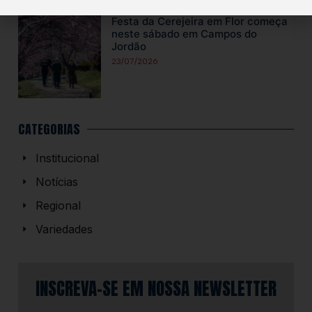
Festa da Cerejeira em Flor começa
neste sábado em Campos do
Jordão
23/07/2026
CATEGORIAS
Institucional
Notícias
Regional
Variedades
INSCREVA-SE EM NOSSA NEWSLETTER