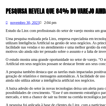
PESQUISA REVELA QUE 84% DO VAREJO AINDA 
novembro 30, 2023
2:04 pm
Estudo da Linx com profissionais do setor de varejo mostra um gr
Uma pesquisa realizada pela Linx, empresa especialista em tecnolo
utilizam Inteligência Artificial na gestão de seus negócios. As prin
facilidade nas vendas e no atendimento e uma melhor gestão da estr
motivos são ainda não ter pensado sobre o assunto e a falta de inve
O estudo mostra uma grande oportunidade no setor de varejo. “O mo
Artificial em seus negócios possam se destacar frente aos seus co
A pesquisa também destaca que as tarefas mais impactadas positivam
geração de relatórios e mensagens automáticas. A facilidade de uso
ainda não utiliza adotar a inteligência artificial nos negócios.
A baixa adesão do setor às novas tecnologias deixa um alerta para
possibilidades de crescimento. “Esse é um momento estratégico para 
mercado, e tem a chance de sair na frente na corrida tecnológica j
A pesquisa foi aplicada à base de clientes da Linx, com a particip