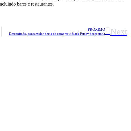
ncluindo bares e restaurantes.
Next
PRÓXIMO
Desconfiado, consumidor deixa de comprar e Black Friday decepciona