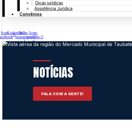
Dicas jurídicas
Assistência Jurídica
Convênios
Icon-
Linkedin
Icon-
Icon-
acebook
instagram-
youtube-
1
v
NOTÍCIAS
FALA COM A GENTE!