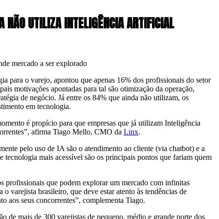
NÃO UTILIZA INTELIGÊNCIA ARTIFICIAL
ande mercado a ser explorado
gia para o varejo, apontou que apenas 16% dos profissionais do setor
cipais motivações apontadas para tal são otimização da operação,
atégia de negócio. Já entre os 84% que ainda não utilizam, os
stimento em tecnologia.
mento é propício para que empresas que já utilizam Inteligência
ncorrentes”, afirma Tiago Mello, CMO da
Linx
.
ente pelo uso de IA são o atendimento ao cliente (via chatbot) e a
 e tecnologia mais acessível são os principais pontos que fariam quem
 os profissionais que podem explorar um mercado com infinitas
o varejista brasileiro, que deve estar atento às tendências de
unto aos seus concorrentes”, complementa Tiago.
ação de mais de 300 varejistas de pequeno, médio e grande porte dos