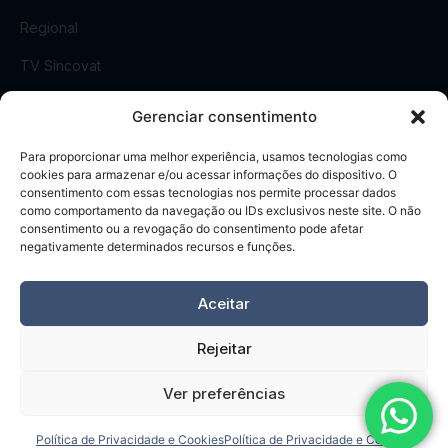
Regional
TV Sincovat
Revista Sincovat
Gerenciar consentimento
Sala de Imprensa
Para proporcionar uma melhor experiência, usamos tecnologias como
cookies para armazenar e/ou acessar informações do dispositivo. O
consentimento com essas tecnologias nos permite processar dados
CONTATO
como comportamento da navegação ou IDs exclusivos neste site. O não
consentimento ou a revogação do consentimento pode afetar
Rua Visconde do Rio Branco, 461
negativamente determinados recursos e funções.
Centro, Taubaté
-
SP
(12) 3632-6570
Aceitar
Rejeitar
Ver preferências
Política de Privacidade e Cookies
Política de Privacidade e Cookies
© 2026 SINCOVAT - Sindicato do Comércio Varejista de Taubaté