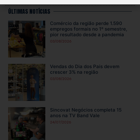
ÚLTIMAS NOTÍCIAS
Comércio da região perde 1.590
empregos formais no 1º semestre,
pior resultado desde a pandemia
03/08/2026
Vendas do Dia dos Pais devem
crescer 3% na região
03/08/2026
Sincovat Negócios completa 15
anos na TV Band Vale
24/07/2026