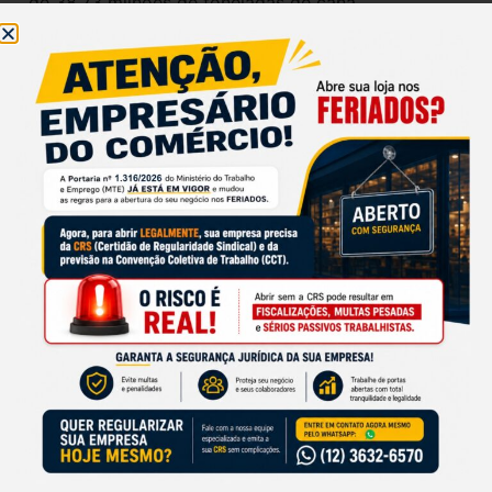
de 38,73 milhões de toneladas de cana.
Na região Nordeste, a estimativa de produção de
cana-de-açúcar é de 56,48 milhões de toneladas,
discreta redução de 0,7% quando comparada com
a safra anterior. O aumento da área, continuando o
movimento observado na safra passada de
investimentos na recuperação de áreas
anteriormente cultivadas, contribuiu para a
produção semelhante à última safra, apesar da
redução de produtividade.
Já no Norte, o incremento de área e as
produtividades semelhantes à última safra
resultaram em aumento de 3,1% na produção.
IMAGEM:
Paulo Liebert/AE
/DC
ANTERIOR
PRÓXIMO
Precificação de produtos: veja como melhorar o seu lucro
Varejistas consultam preços, em média, em três sites ou marketplaces, antes de repor estoque