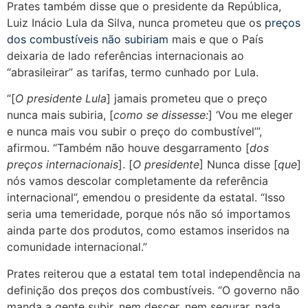
Prates também disse que o presidente da República,
Luiz Inácio Lula da Silva, nunca prometeu que os
preços
dos combustíveis não subiriam
mais e que o País
deixaria de lado referências internacionais ao
“abrasileirar” as tarifas, termo cunhado por Lula.
“[
O presidente Lula
] jamais prometeu que o preço
nunca mais subiria, [
como se dissesse:
] ‘Vou me eleger
e nunca mais vou subir o preço do combustível’”,
afirmou. “Também não houve desgarramento [
dos
preços internacionais
]. [
O presidente
] Nunca disse [
que
]
nós vamos descolar completamente da referência
internacional”, emendou o presidente da estatal. “Isso
seria uma temeridade, porque nós não só importamos
ainda parte dos produtos, como estamos inseridos na
comunidade internacional.”
Prates reiterou que a estatal tem total independência na
definição dos preços dos combustíveis. “O governo não
manda a gente subir, nem descer, nem segurar, nada