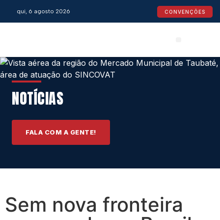
qui, 6 agosto 2026
CONVENÇÕES
Convenções Coletivas
Espaço do Empresário
Calendário de Feriados
Espaço jurídico
NOTÍCIAS
FALA COM A GENTE!
Sem nova fronteira