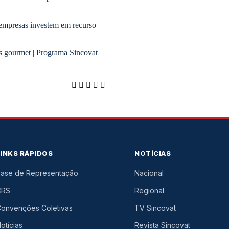
, empresas investem em recurso
 gourmet | Programa Sincovat
LINKS RÁPIDOS
NOTÍCIAS
ase de Representação
Nacional
CRS
Regional
onvenções Coletivas
TV Sincovat
otícias
Revista Sincovat