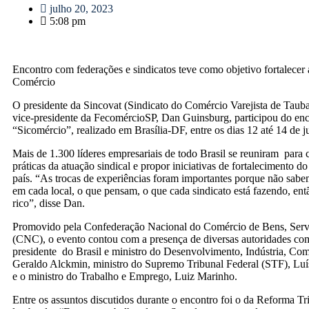
julho 20, 2023
5:08 pm
Encontro com federações e sindicatos teve como objetivo fortalecer
Comércio
O presidente da Sincovat (Sindicato do Comércio Varejista de Tauba
vice-presidente da FecomércioSP, Dan Guinsburg, participou do en
“Sicomércio”, realizado em Brasília-DF, entre os dias 12 até 14 de j
Mais de 1.300 líderes empresariais de todo Brasil se reuniram para 
práticas da atuação sindical e propor iniciativas de fortalecimento do 
país. “As trocas de experiências foram importantes porque não sabe
em cada local, o que pensam, o que cada sindicato está fazendo, ent
rico”, disse Dan.
Promovido pela Confederação Nacional do Comércio de Bens, Serv
(CNC), o evento contou com a presença de diversas autoridades co
presidente do Brasil e ministro do Desenvolvimento, Indústria, Com
Geraldo Alckmin, ministro do Supremo Tribunal Federal (STF), Luí
e o ministro do Trabalho e Emprego, Luiz Marinho.
Entre os assuntos discutidos durante o encontro foi o da Reforma Tri