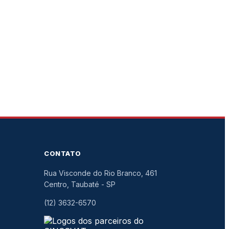
CONTATO
Rua Visconde do Rio Branco, 461
Centro, Taubaté
-
SP
(12) 3632-6570