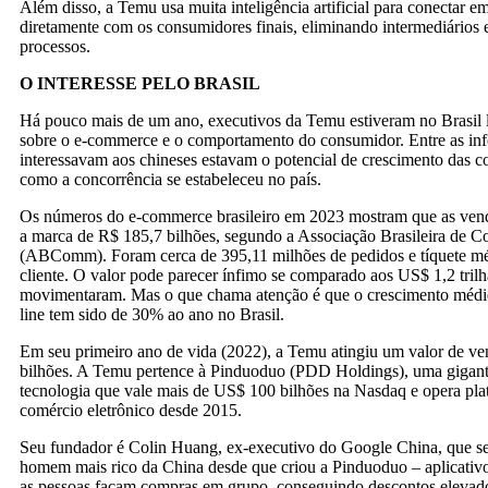
Além disso, a Temu usa muita inteligência artificial para conectar e
diretamente com os consumidores finais, eliminando intermediários
processos.
O INTERESSE PELO BRASIL
Há pouco mais de um ano, executivos da Temu estiveram no Brasil
sobre o e-commerce e o comportamento do consumidor. Entre as in
interessavam aos chineses estavam o potencial de crescimento das c
como a concorrência se estabeleceu no país.
Os números do e-commerce brasileiro em 2023 mostram que as venda
a marca de R$ 185,7 bilhões, segundo a Associação Brasileira de C
(ABComm). Foram cerca de 395,11 milhões de pedidos e tíquete m
cliente. O valor pode parecer ínfimo se comparado aos US$ 1,2 tril
movimentaram. Mas o que chama atenção é que o crescimento médi
line tem sido de 30% ao ano no Brasil.
Em seu primeiro ano de vida (2022), a Temu atingiu um valor de v
bilhões. A Temu pertence à Pinduoduo (PDD Holdings), uma gigan
tecnologia que vale mais de US$ 100 bilhões na Nasdaq e opera pla
comércio eletrônico desde 2015.
Seu fundador é Colin Huang, ex-executivo do Google China, que se 
homem mais rico da China desde que criou a Pinduoduo – aplicativ
as pessoas façam compras em grupo, conseguindo descontos elevado