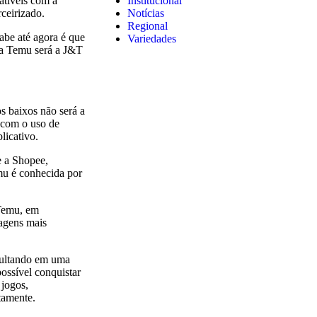
Institucional
atíveis com a
Notícias
ceirizado.
Regional
abe até agora é que
Variedades
la Temu será a J&T
s baixos não será a
, com o uso de
licativo.
e a Shopee,
u é conhecida por
 Temu, em
agens mais
esultando em uma
possível conquistar
 jogos,
tamente.