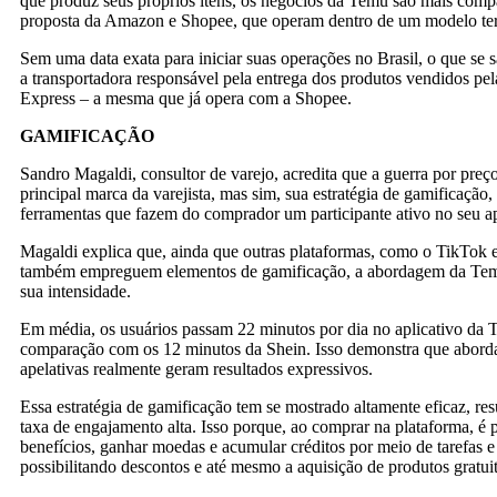
que produz seus próprios itens, os negócios da Temu são mais comp
proposta da Amazon e Shopee, que operam dentro de um modelo ter
Sem uma data exata para iniciar suas operações no Brasil, o que se s
a transportadora responsável pela entrega dos produtos vendidos pe
Express – a mesma que já opera com a Shopee.
GAMIFICAÇÃO
Sandro Magaldi, consultor de varejo, acredita que a guerra por preço
principal marca da varejista, mas sim, sua estratégia de gamificação
ferramentas que fazem do comprador um participante ativo no seu ap
Magaldi explica que, ainda que outras plataformas, como o TikTok 
também empreguem elementos de gamificação, a abordagem da Tem
sua intensidade.
Em média, os usuários passam 22 minutos por dia no aplicativo da
comparação com os 12 minutos da Shein. Isso demonstra que abord
apelativas realmente geram resultados expressivos.
Essa estratégia de gamificação tem se mostrado altamente eficaz, r
taxa de engajamento alta. Isso porque, ao comprar na plataforma, é 
benefícios, ganhar moedas e acumular créditos por meio de tarefas e
possibilitando descontos e até mesmo a aquisição de produtos gratui