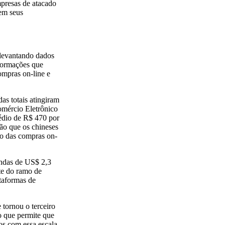
mpresas de atacado
 em seus
 levantando dados
formações que
ompras on-line e
s totais atingiram
omércio Eletrônico
édio de R$ 470 por
hão que os chineses
o das compras on-
endas de US$ 2,3
te do ramo de
taformas de
tornou o terceiro
o que permite que
s com essa escala.