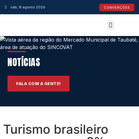
sáb, 8 agosto 2026
CONVENÇÕES
Convenções Coletivas
Espaço do Empresário
Calendário de Feriados
Espaço jurídico
NOTÍCIAS
FALA COM A GENTE!
Turismo brasileiro