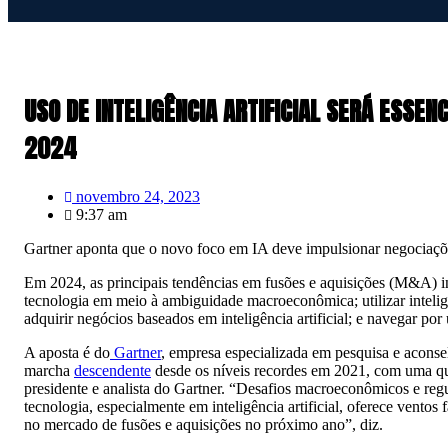
USO DE INTELIGÊNCIA ARTIFICIAL SERÁ ESSE
2024
novembro 24, 2023
9:37 am
Gartner aponta que o novo foco em IA deve impulsionar negociaç
Em 2024, as principais tendências em fusões e aquisições (M&A) i
tecnologia em meio à ambiguidade macroeconômica; utilizar inteligên
adquirir negócios baseados em inteligência artificial; e navegar p
A aposta é do
Gartner
, empresa especializada em pesquisa e aconse
marcha
descendente
desde os níveis recordes em 2021, com uma qu
presidente e analista do Gartner. “Desafios macroeconômicos e re
tecnologia, especialmente em inteligência artificial, oferece ventos
no mercado de fusões e aquisições no próximo ano”, diz.