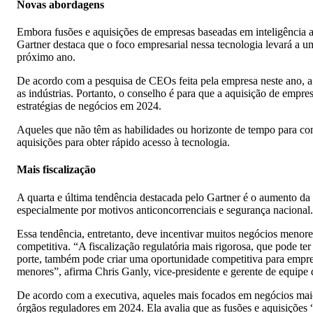
Novas abordagens
Embora fusões e aquisições de empresas baseadas em inteligência a
Gartner destaca que o foco empresarial nessa tecnologia levará a u
próximo ano.
De acordo com a pesquisa de CEOs feita pela empresa neste ano, a I
as indústrias. Portanto, o conselho é para que a aquisição de empresa
estratégias de negócios em 2024.
Aqueles que não têm as habilidades ou horizonte de tempo para con
aquisições para obter rápido acesso à tecnologia.
Mais fiscalização
A quarta e última tendência destacada pelo Gartner é o aumento da f
especialmente por motivos anticoncorrenciais e segurança nacional.
Essa tendência, entretanto, deve incentivar muitos negócios menore
competitiva. “A fiscalização regulatória mais rigorosa, que pode te
porte, também pode criar uma oportunidade competitiva para empr
menores”, afirma Chris Ganly, vice-presidente e gerente de equipe 
De acordo com a executiva, aqueles mais focados em negócios maio
órgãos reguladores em 2024. Ela avalia que as fusões e aquisiçõe