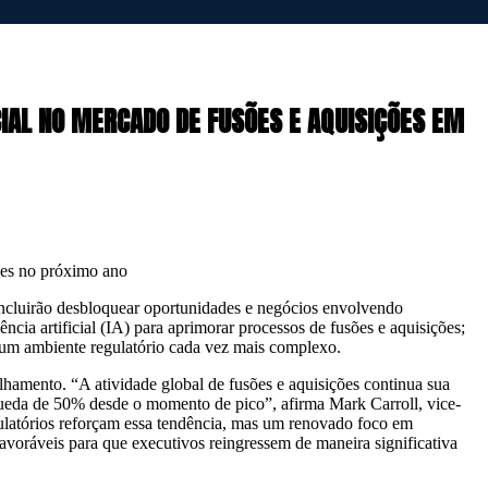
NCIAL NO MERCADO DE FUSÕES E AQUISIÇÕES EM
ões no próximo ano
ncluirão desbloquear oportunidades e negócios envolvendo
cia artificial (IA) para aprimorar processos de fusões e aquisições;
or um ambiente regulatório cada vez mais complexo.
lhamento. “A atividade global de fusões e aquisições continua sua
eda de 50% desde o momento de pico”, afirma Mark Carroll, vice-
gulatórios reforçam essa tendência, mas um renovado foco em
 favoráveis para que executivos reingressem de maneira significativa