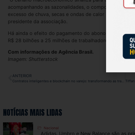
acompanhando as sazonalidades, o comportamento das p
excesso de chuva, secas e ondas de calor e a demanda i
presidente da associação.
Há ainda o efeito do pagamento do abono salarial do P
R$ 28 bilhões a 25 milhões de trabalhadores.
Com informações de Agência Brasil.
Imagem: Shutterstock
ANTERIOR
Contratos inteligentes e blockchain no varejo: transformando as transações comerciais
NOTÍCIAS MAIS LIDAS
Nacional
Adidas, Umbro e New Balance são as prin