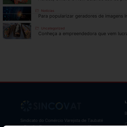
Notícias
Para popularizar geradores de imagens In
Uncategorized
Conheça a empreendedora que vem lucra
B
Sindicato do Comércio Varejista de Taubaté
e Região. Representando com excelência