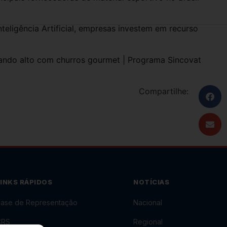
teligência Artificial, empresas investem em recurso
ndo alto com churros gourmet | Programa Sincovat
Compartilhe:
LINKS RÁPIDOS
NOTÍCIAS
ase de Representação
Nacional
CRS
Regional