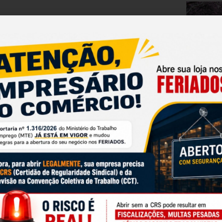
igual mês de 2022
to de 3,09% em 2023 na comparação com o
eira de Supermercados (
Abras
) divulgado nesta
tor teve alta de 10,73% em comparação com o
CATEGORI
Instit
o cenário econômico ao longo do ano foi
Notíci
dos preços dos alimentos para consumo no
i um fator essencial para o crescimento do
Regio
 outros fatores positivos, o executivo
Varie
is.
nto de 2,5%. Segundo Milan, o controle da
compra dos consumidores
, enquanto o reajuste
INS
ve ajudar a impulsionar as compras nos
NEW
nto gradual do consumo ao longo do ano