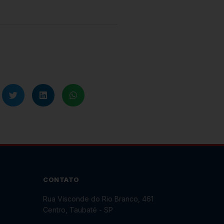
CONTATO
Rua Visconde do Rio Branco, 461
Centro, Taubaté
-
SP