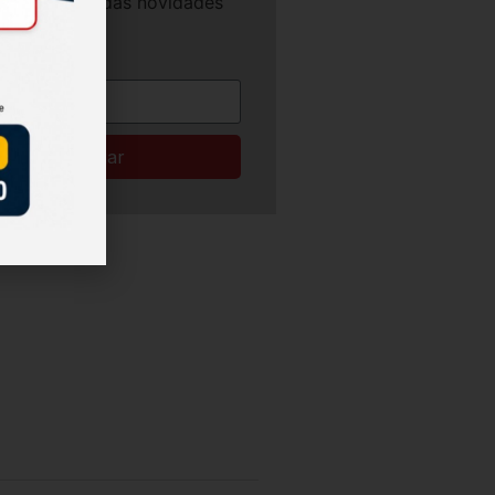
e por dentro das novidades
gião.
Enviar