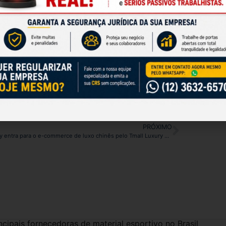
Fiqu
rincipais safras, os fatores climáticos como
da re
nternacional de alimentos”, afirma o vice-
IS/Pasep, que deve, segundo a Abras, destinar
PRÓXIMO
Tiffany entra para o e-commerce de luxo chinês pelo Tmall Luxury Pavilion do Grupo Alibaba
cipais fornecedoras de material esportivo no Brasil