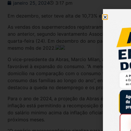
janeiro 25, 2024
3:17 pm
Em dezembro, setor teve alta de 10,73% em relação a 
As vendas dos supermercados registraram crescimen
ano anterior, segundo levantamento Associação Brasil
quarta-feira (24). Em dezembro do ano passado, o se
mesmo mês de 2022.
O vice-presidente da Abras, Marcio Milan, avalia que 
favorável à expansão do consumo. “A menor inflação 
domicílio na comparação com o consumo fora do lar fo
consumo das famílias ao longo do ano”, enfatizou. Entre
destacou a queda no desemprego e os programas socia
Para o ano de 2024, a projeção da Abras é de crescime
inflação está permitindo a recomposição do poder de
do salário minimo acima da inflação oficial também de
próximos meses.
“O cenário macroeconômico sinaliza para um crescime