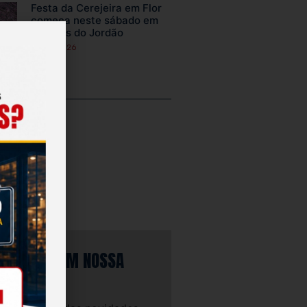
Festa da Cerejeira em Flor
começa neste sábado em
Campos do Jordão
23/07/2026
AS
ucional
as
nal
dades
CREVA-SE EM NOSSA
SLETTER