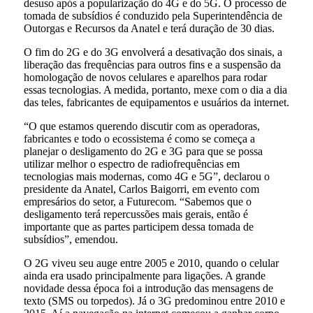
desuso após a popularização do 4G e do 5G. O processo de
tomada de subsídios é conduzido pela Superintendência de
Outorgas e Recursos da Anatel e terá duração de 30 dias.
O fim do 2G e do 3G envolverá a desativação dos sinais, a
liberação das frequências para outros fins e a suspensão da
homologação de novos celulares e aparelhos para rodar
essas tecnologias. A medida, portanto, mexe com o dia a dia
das teles, fabricantes de equipamentos e usuários da internet.
“O que estamos querendo discutir com as operadoras,
fabricantes e todo o ecossistema é como se começa a
planejar o desligamento do 2G e 3G para que se possa
utilizar melhor o espectro de radiofrequências em
tecnologias mais modernas, como 4G e 5G”, declarou o
presidente da Anatel, Carlos Baigorri, em evento com
empresários do setor, a Futurecom. “Sabemos que o
desligamento terá repercussões mais gerais, então é
importante que as partes participem dessa tomada de
subsídios”, emendou.
O 2G viveu seu auge entre 2005 e 2010, quando o celular
ainda era usado principalmente para ligações. A grande
novidade dessa época foi a introdução das mensagens de
texto (SMS ou torpedos). Já o 3G predominou entre 2010 e