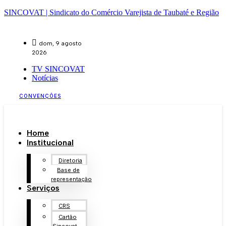
SINCOVAT | Sindicato do Comércio Varejista de Taubaté e Região
dom, 9 agosto
2026
TV SINCOVAT
Notícias
CONVENÇÕES
Home
Institucional
Diretoria
Base de
representação
Serviços
CRS
Cartão