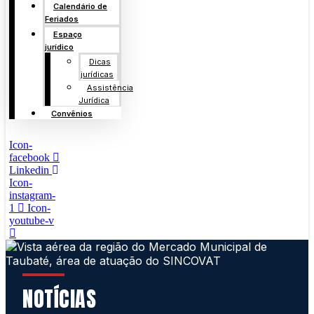
Calendário de
Feriados
Espaço
jurídico
Dicas
jurídicas
Assistência
Jurídica
Convênios
Icon-
facebook
Linkedin
Icon-
instagram-
1
Icon-
youtube-v
NOTÍCIAS