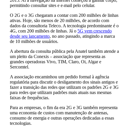
2015. Aí a navegação na internet começou a ganhar corpo,
permitindo consultar sites e e-mail pelo celular.
O 2G e o 3G chegaram a contar com 200 milhões de linhas
ativas. Hoje, são menos de 20 milhões, de acordo com
dados da consultoria Teleco. A tecnologia predominante é o
4G, com 200 milhões de linhas. Já o
5G vem crescendo
desde seu lançamento
, no ano passado, atingindo a marca
de 10 milhões de usuários.
A abertura da consulta pública pela Anatel também atende a
um pleito da Conexis – associação que representa as
grandes operadoras Vivo, TIM, Claro, Oi, Algar e
Sercomtel.
A associação encaminhou um pedido formal à agência
regulatória para discutir o desligamento dos sinais antigos e
fazer a transição das redes que utilizam os padrões 2G e 3G
para redes que utilizam padrões mais atuais nas mesmas
faixas de frequências.
Para as empresas, o fim da era 2G e 3G também representa
uma economia de custos com manutenção de antenas,
consumo de energia e outras operações dedicadas a essas
tecnologias.