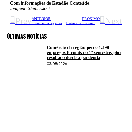
Com informações de Estadão Conteúdo.
Imagem: Shutterstock
Prev
Next
ANTERIOR
PRÓXIMO
Comércio da região espera aumento de 6% nas vendas do Dia das Crianças
Gastos do consumidor com futebol aumentaram no Brasil em 2023
ÚLTIMAS NOTÍCIAS
Comércio da região perde 1.590
empregos formais no 1º semestre, pior
resultado desde a pandemia
03/08/2026