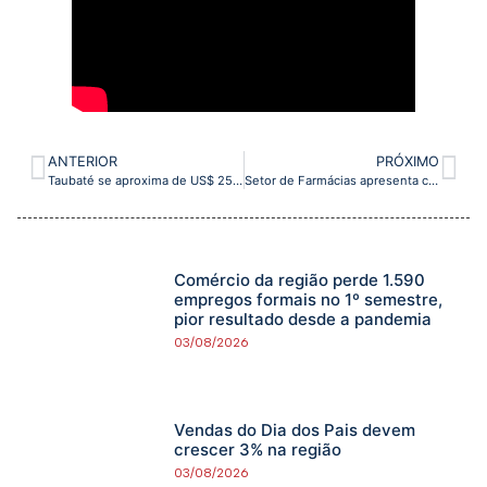
ANTERIOR
PRÓXIMO
Taubaté se aproxima de US$ 250 milhões em exportações e tem melhor primeiro quadrimestre desde 2019
Setor de Farmácias apresenta crescimento acelerado na RM Vale
Comércio da região perde 1.590
empregos formais no 1º semestre,
pior resultado desde a pandemia
03/08/2026
Vendas do Dia dos Pais devem
crescer 3% na região
03/08/2026