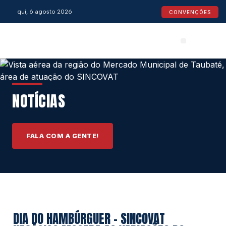
qui, 6 agosto 2026
CONVENÇÕES
Convenções Coletivas
Espaço do Empresário
Calendário de Feriados
Espaço jurídico
NOTÍCIAS
FALA COM A GENTE!
DIA DO HAMBÚRGUER – SINCOVAT