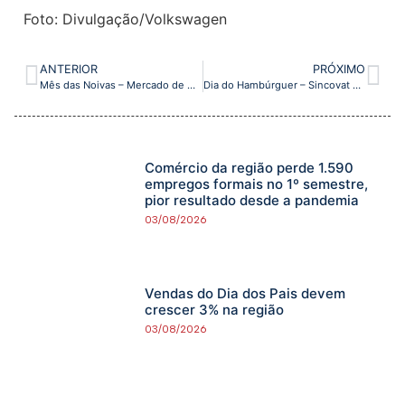
Foto: Divulgação/Volkswagen
ANTERIOR
PRÓXIMO
Mês das Noivas – Mercado de Casamentos estimula economia da RM Vale e movimenta mais de R$ 1 bilhão por ano
Dia do Hambúrguer – Sincovat Negócios mostra as variações do lanche na região do Vale do Paraíba
Comércio da região perde 1.590
empregos formais no 1º semestre,
pior resultado desde a pandemia
03/08/2026
Vendas do Dia dos Pais devem
crescer 3% na região
03/08/2026