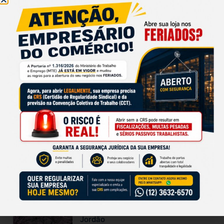
empregos formais no 1º semestre,
pior resultado desde a pandemia
03/08/2026
Vendas do Dia dos Pais devem
crescer 3% na região
03/08/2026
Sincovat Negócios completa 15
anos na TV Band Vale
24/07/2026
Festa da Cerejeira em Flor começa
neste sábado em Campos do
Jordão