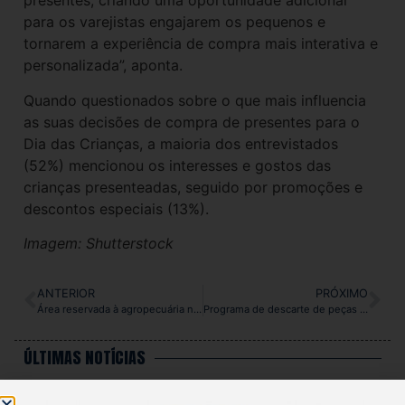
presentes, criando uma oportunidade adicional
para os varejistas engajarem os pequenos e
tornarem a experiência de compra mais interativa e
personalizada”, aponta.
Quando questionados sobre o que mais influencia
as suas decisões de compra de presentes para o
Dia das Crianças, a maioria dos entrevistados
(52%) mencionou os interesses e gostos das
crianças presenteadas, seguido por promoções e
descontos especiais (13%).
Imagem: Shutterstock
ANTERIOR
PRÓXIMO
Área reservada à agropecuária no país cresceu 50% em 37 anos
Programa de descarte de peças da C&A celebra 8 anos com 270 mil peças arrecadadas
ÚLTIMAS NOTÍCIAS
Comércio da região perde 1.590