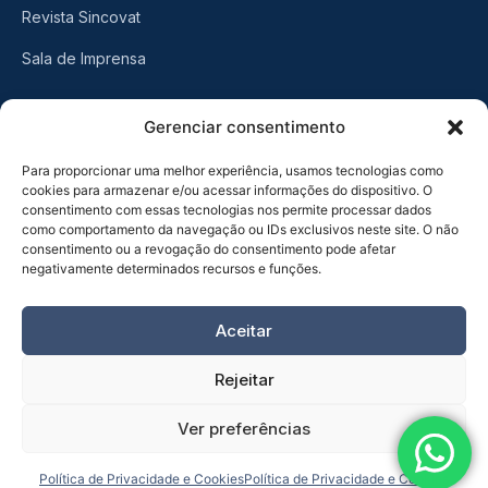
Revista Sincovat
Sala de Imprensa
Gerenciar consentimento
CONTATO
Rua Visconde do Rio Branco, 461
Para proporcionar uma melhor experiência, usamos tecnologias como
cookies para armazenar e/ou acessar informações do dispositivo. O
Centro, Taubaté
-
SP
consentimento com essas tecnologias nos permite processar dados
como comportamento da navegação ou IDs exclusivos neste site. O não
(12) 3632-6570
consentimento ou a revogação do consentimento pode afetar
negativamente determinados recursos e funções.
Aceitar
Rejeitar
© 2026 SINCOVAT - Sindicato do Comércio Varejista de Taubaté
Ver preferências
e Região. Todos os direitos reservados.
Política de Privacidade e Cookies
Política de Privacidade e Cookies