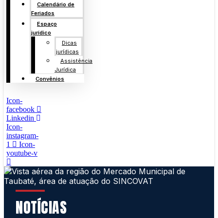
Calendário de
Feriados
Espaço
jurídico
Dicas
jurídicas
Assistência
Jurídica
Convênios
Icon-
facebook
Linkedin
Icon-
instagram-
1
Icon-
youtube-v
NOTÍCIAS