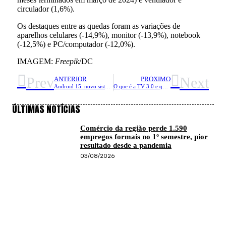
circulador (1,6%).
Os destaques entre as quedas foram as variações de
aparelhos celulares (-14,9%), monitor (-13,9%), notebook
(-12,5%) e PC/computador (-12,0%).
IMAGEM:
Freepik
/DC
Prev
Next
ANTERIOR
PRÓXIMO
Android 15: novo sistema poderá transformar celular em computador portátil
O que é a TV 3.0 e quando ela entrará em vigor no Brasil?
ÚLTIMAS NOTÍCIAS
Comércio da região perde 1.590
empregos formais no 1º semestre, pior
resultado desde a pandemia
03/08/2026