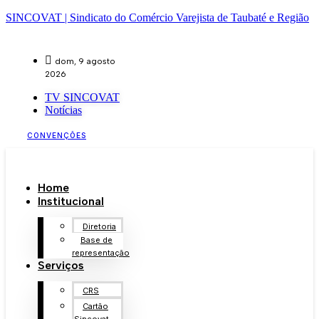
SINCOVAT | Sindicato do Comércio Varejista de Taubaté e Região
dom, 9 agosto
2026
TV SINCOVAT
Notícias
CONVENÇÕES
Home
Institucional
Diretoria
Base de
representação
Serviços
CRS
Cartão